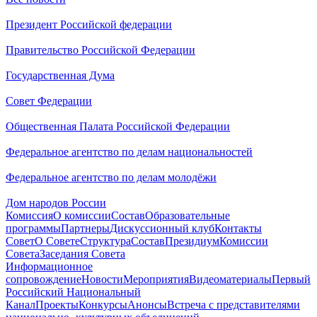
Президент Российской федерации
Правительство Российской Федерации
Государственная Дума
Совет Федерации
Общественная Палата Российской Федерации
Федеральное агентство по делам национальностей
Федеральное агентство по делам молодёжи
Дом народов России
Комиссия
О комиссии
Состав
Образовательные
программы
Партнеры
Дискуссионный клуб
Контакты
Совет
О Совете
Структура
Состав
Президиум
Комиссии
Совета
Заседания Совета
Информационное
сопровождение
Новости
Мероприятия
Видеоматериалы
Первый
Российский Национальный
Канал
Проекты
Конкурсы
Анонсы
Встреча с представителями