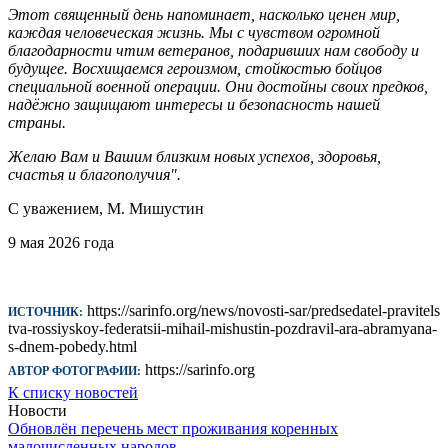
Этот священный день напоминает, насколько ценен мир,
каждая человеческая жизнь. Мы с чувством огромной
благодарности чтим ветеранов, подаривших нам свободу и
будущее. Восхищаемся героизмом, стойкостью бойцов
специальной военной операции. Они достойны своих предков,
надёжно защищают интересы и безопасность нашей
страны.
Желаю Вам и Вашим близким новых успехов, здоровья,
счастья и благополучия".
С уважением, М. Мишустин
9 мая 2026 года
https://sarinfo.org/news/novosti-sar/predsedatel-pravitels
ИСТОЧНИК:
tva-rossiyskoy-federatsii-mihail-mishustin-pozdravil-ara-abramyana-
s-dnem-pobedy.html
https://sarinfo.org
АВТОР ФОТОГРАФИИ:
К списку новостей
Новости
Обновлён перечень мест проживания коренных
малочисленных народов