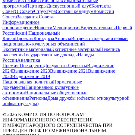
Комиссия
О комиссии
Состав
Образовательные
программы
Партнеры
Дискуссионный клуб
Контакты
Совет
О Совете
Структура
Состав
Президиум
Комиссии
Совета
Заседания Совета
Информационное
сопровождение
Новости
Мероприятия
Видеоматериалы
Первый
Российский Национальный
Канал
Проекты
Конкурсы
Анонсы
Встреча с представителями
национально- культурных объединений
Экспертные материалы
Экспертные материалы
Перепись
населения
Государственные доклады
Народы
России
Аналитика
Премия Президента
Документы
Лауреаты
Выдвижение
2024
Выдвижение 2023
Выдвижение 2021
Выдвижение
2020
Выдвижение 2019
Национальная политика
Нормативные
документы
Национально-культурные
автономии
Национальные общественные
объединения
Регионы
Дома дружбы (объекты этнокультурной
инфраструктуры)
© 2026 КОМИССИЯ ПО ВОПРОСАМ
ИНФОРМАЦИОННОГО ОБЕСПЕЧЕНИЯ
И МЕЖДУНАРОДНОГО СОТРУДНИЧЕСТВА ПРИ
ПРЕЗИДЕНТЕ РФ ПО МЕЖНАЦИОНАЛЬНЫМ