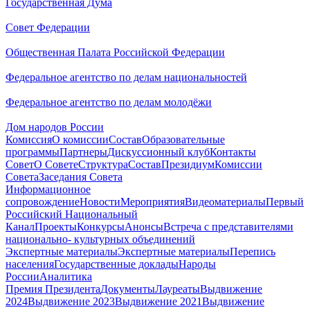
Государственная Дума
Совет Федерации
Общественная Палата Российской Федерации
Федеральное агентство по делам национальностей
Федеральное агентство по делам молодёжи
Дом народов России
Комиссия
О комиссии
Состав
Образовательные
программы
Партнеры
Дискуссионный клуб
Контакты
Совет
О Совете
Структура
Состав
Президиум
Комиссии
Совета
Заседания Совета
Информационное
сопровождение
Новости
Мероприятия
Видеоматериалы
Первый
Российский Национальный
Канал
Проекты
Конкурсы
Анонсы
Встреча с представителями
национально- культурных объединений
Экспертные материалы
Экспертные материалы
Перепись
населения
Государственные доклады
Народы
России
Аналитика
Премия Президента
Документы
Лауреаты
Выдвижение
2024
Выдвижение 2023
Выдвижение 2021
Выдвижение