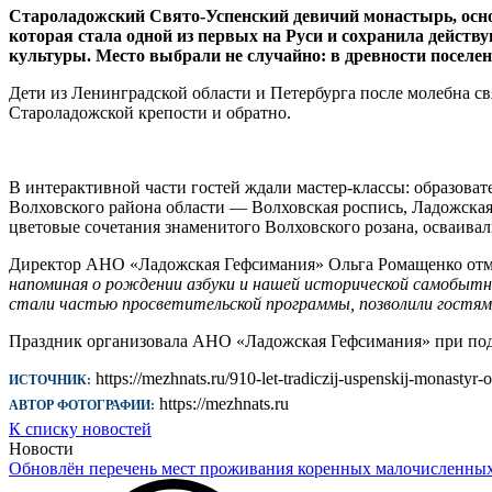
Староладожский Свято-Успенский девичий монастырь, основа
которая стала одной из первых на Руси и сохранила дейст
культуры. Место выбрали не случайно: в древности поселе
Дети из Ленинградской области и Петербурга после молебна 
Староладожской крепости и обратно.
В интерактивной части гостей ждали мастер-классы: образова
Волховского района области — Волховская роспись, Ладожская
цветовые сочетания знаменитого Волховского розана, осваивал
Директор АНО «Ладожская Гефсимания» Ольга Ромащенко отм
напоминая о рождении азбуки и нашей исторической самобытн
стали частью просветительской программы, позволили гостям
Праздник организовала АНО «Ладожская Гефсимания» при под
https://mezhnats.ru/910-let-tradiczij-uspenskij-monastyr
ИСТОЧНИК:
https://mezhnats.ru
АВТОР ФОТОГРАФИИ:
К списку новостей
Новости
Обновлён перечень мест проживания коренных малочисленны