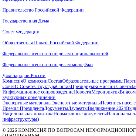
Правительство Российской Федерации
Государственная Дума
Совет Федерации
Общественная Палата Российской Федерации
Федеральное агентство по делам национальностей
Федеральное агентство по делам молодёжи
Дом народов России
Комиссия
О комиссии
Состав
Образовательные программы
Парт
Совет
О Совете
Структура
Состав
Президиум
Комиссии Совета
За
Информационное сопровождение
Новости
Мероприятия
Видеом
культурных объединений
Экспертные материалы
Экспертные материалы
Перепись насел
Премия Президента
Документы
Лауреаты
Выдвижение 2024
Выд
Национальная политика
Нормативные документы
Национально-
инфраструктуры)
© 2026 КОМИССИЯ ПО ВОПРОСАМ ИНФОРМАЦИОННОГ
ОТНОШЕНИЯМ