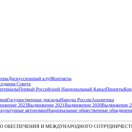
неры
Дискуссионный клуб
Контакты
седания Совета
атериалы
Первый Российский Национальный Канал
Проекты
Кон
ения
Государственные доклады
Народы России
Аналитика
вижение 2023
Выдвижение 2021
Выдвижение 2020
Выдвижение 2
культурные автономии
Национальные общественные объединен
О ОБЕСПЕЧЕНИЯ И МЕЖДУНАРОДНОГО СОТРУДНИЧЕСТ