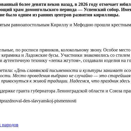
нный более девяти веков назад, в 2026 году отмечает юбилей
вующий храм домонгольского периода — Успенский собор. Име
ние было одним из ранних центров развития кириллицы.
святым равноапостольным Кириллу и Мефодию прошли крестным 
тельные, по росписи пряников, колокольному звону. Особое ме
 керамика и Ладожские бусы. Участники знакомились со стилем
и аутентичную технику «лепка жгутом», создавали изделия на г
етила:
«День славянской письменности и культуры занимает осо
ости. Место проведения выбрано не случайно — это старейшая 
 прикоснуться к живой традиции. Надеемся, что праздник здес
держке гранта губернатора Ленинградской области и Союза пр
-otprazdnoval-den-slavyanskoj-pismennosti
х народов