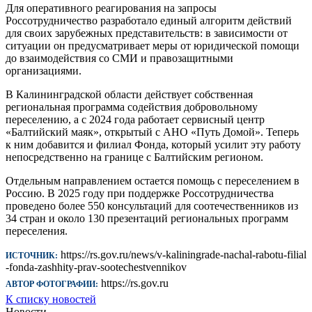
Для оперативного реагирования на запросы
Россотрудничество разработало единый алгоритм действий
для своих зарубежных представительств: в зависимости от
ситуации он предусматривает меры от юридической помощи
до взаимодействия со СМИ и правозащитными
организациями.
В Калининградской области действует собственная
региональная программа содействия добровольному
переселению, а с 2024 года работает сервисный центр
«Балтийский маяк», открытый с АНО «Путь Домой». Теперь
к ним добавится и филиал Фонда, который усилит эту работу
непосредственно на границе с Балтийским регионом.
Отдельным направлением остается помощь с переселением в
Россию. В 2025 году при поддержке Россотрудничества
проведено более 550 консультаций для соотечественников из
34 стран и около 130 презентаций региональных программ
переселения.
https://rs.gov.ru/news/v-kaliningrade-nachal-rabotu-filial
ИСТОЧНИК:
-fonda-zashhity-prav-sootechestvennikov
https://rs.gov.ru
АВТОР ФОТОГРАФИИ:
К списку новостей
Новости