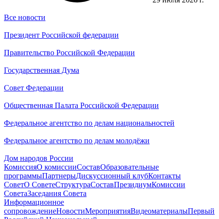
Все новости
Президент Российской федерации
Правительство Российской Федерации
Государственная Дума
Совет Федерации
Общественная Палата Российской Федерации
Федеральное агентство по делам национальностей
Федеральное агентство по делам молодёжи
Дом народов России
Комиссия
О комиссии
Состав
Образовательные
программы
Партнеры
Дискуссионный клуб
Контакты
Совет
О Совете
Структура
Состав
Президиум
Комиссии
Совета
Заседания Совета
Информационное
сопровождение
Новости
Мероприятия
Видеоматериалы
Первый