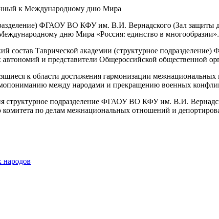
азделение) ФГАОУ ВО КФУ им. В.И. Вернадского (Зал защиты дисс
 Международному дню Мира «Россия: единство в многообразии».
ский состав Таврической академии (структурное подразделение
х автономий и представители Общероссийской общественной о
осящиеся к области достижения гармонизации межнациональных 
имопониманию между народами и прекращению военных конфликт
я структурное подразделение ФГАОУ ВО КФУ им. В.И. Вернадс
о комитета по делам межнациональных отношений и депортиро
х народов