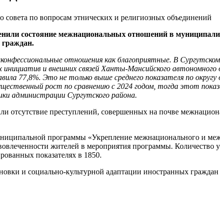
ценили состояние межнациональных отношений в муниципалит
 граждан.
онфессиональные отношения как благоприятные. В Сургутском 
инициатив и внешних связей Ханты-Мансийского автономного 
ила 77,8%. Это не только выше среднего показателя по округу о
ущественный рост по сравнению с 2024 годом, тогда этот показ
ки администрации Сургутского района.
и отсутствие преступлений, совершенных на почве межнационал
униципальной программы «Укрепление межнационального и межк
 вовлеченности жителей в мероприятия программы. Количество 
рованных показателях в 1850.
новки и социально-культурной адаптации иностранных граждан 