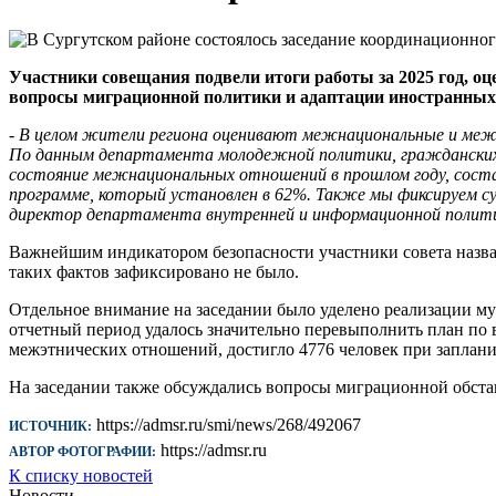
Участники совещания подвели итоги работы за 2025 год, о
вопросы миграционной политики и адаптации иностранных
- В целом жители региона оценивают межнациональные и межк
По данным департамента молодежной политики, гражданских 
состояние межнациональных отношений в прошлом году, состав
программе, который установлен в 62%. Также мы фиксируем с
директор департамента внутренней и информационной полити
Важнейшим индикатором безопасности участники совета назвал
таких фактов зафиксировано не было.
Отдельное внимание на заседании было уделено реализации м
отчетный период удалось значительно перевыполнить план по
межэтнических отношений, достигло 4776 человек при заплани
На заседании также обсуждались вопросы миграционной обста
https://admsr.ru/smi/news/268/492067
ИСТОЧНИК:
https://admsr.ru
АВТОР ФОТОГРАФИИ:
К списку новостей
Новости