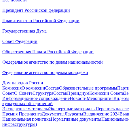
Президент Российской федерации
Правительство Российской Федерации
Государственная Дума
Совет Федерации
Общественная Палата Российской Федерации
Федеральное агентство по делам национальностей
Федеральное агентство по делам молодёжи
Дом народов России
Комиссия
О комиссии
Состав
Образовательные программы
Парт
Совет
О Совете
Структура
Состав
Президиум
Комиссии Совета
За
Информационное сопровождение
Новости
Мероприятия
Видеом
культурных объединений
Экспертные материалы
Экспертные материалы
Перепись насел
Премия Президента
Документы
Лауреаты
Выдвижение 2024
Выд
Национальная политика
Нормативные документы
Национально-
инфраструктуры)