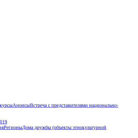
курсы
Анонсы
Встреча с представителями национально-
019
ия
Регионы
Дома дружбы (объекты этнокультурной