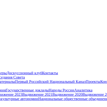
неры
Дискуссионный клуб
Контакты
седания Совета
атериалы
Первый Российский Национальный Канал
Проекты
Кон
ения
Государственные доклады
Народы России
Аналитика
вижение 2023
Выдвижение 2021
Выдвижение 2020
Выдвижение 2
культурные автономии
Национальные общественные объединен