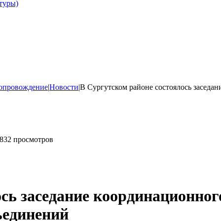
туры)
опровождение
|
Новости
|
В Сургутском районе состоялось заседан
832 просмотров
сь заседание координационног
ъединений