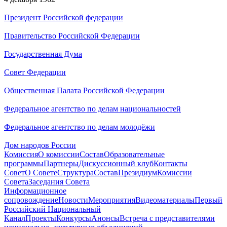
Президент Российской федерации
Правительство Российской Федерации
Государственная Дума
Совет Федерации
Общественная Палата Российской Федерации
Федеральное агентство по делам национальностей
Федеральное агентство по делам молодёжи
Дом народов России
Комиссия
О комиссии
Состав
Образовательные
программы
Партнеры
Дискуссионный клуб
Контакты
Совет
О Совете
Структура
Состав
Президиум
Комиссии
Совета
Заседания Совета
Информационное
сопровождение
Новости
Мероприятия
Видеоматериалы
Первый
Российский Национальный
Канал
Проекты
Конкурсы
Анонсы
Встреча с представителями