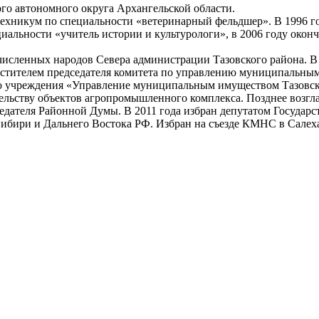
ого автономного округа Архангельской области.
ехникум по специальности «ветеринарный фельдшер». В 1996 г
циальности «учитель истории и культурологи», в 2006 году око
очисленных народов Севера администрации Тазовского района. В
аместителем председателя комитета по управлению муниципаль
о учреждения «Управление муниципальным имуществом Тазовског
тельству объектов агропромышленного комплекса. Позднее возг
седателя Районной Думы. В 2011 года избран депутатом Государс
ибири и Дальнего Востока РФ. Избран на съезде КМНС в Салех