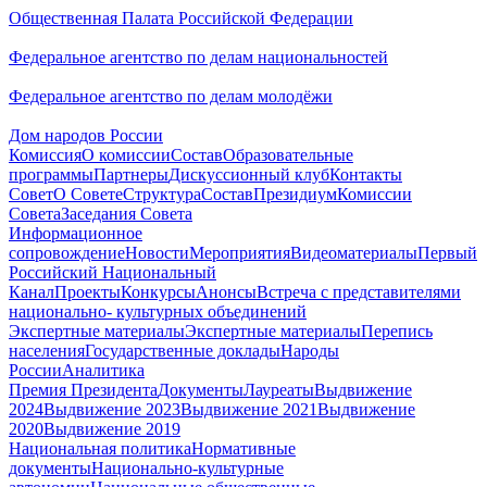
Общественная Палата Российской Федерации
Федеральное агентство по делам национальностей
Федеральное агентство по делам молодёжи
Дом народов России
Комиссия
О комиссии
Состав
Образовательные
программы
Партнеры
Дискуссионный клуб
Контакты
Совет
О Совете
Структура
Состав
Президиум
Комиссии
Совета
Заседания Совета
Информационное
сопровождение
Новости
Мероприятия
Видеоматериалы
Первый
Российский Национальный
Канал
Проекты
Конкурсы
Анонсы
Встреча с представителями
национально- культурных объединений
Экспертные материалы
Экспертные материалы
Перепись
населения
Государственные доклады
Народы
России
Аналитика
Премия Президента
Документы
Лауреаты
Выдвижение
2024
Выдвижение 2023
Выдвижение 2021
Выдвижение
2020
Выдвижение 2019
Национальная политика
Нормативные
документы
Национально-культурные