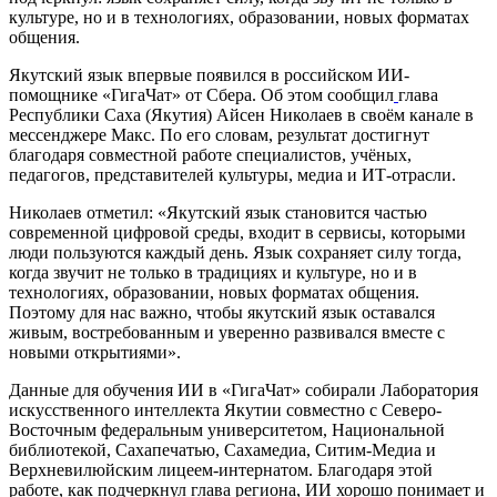
культуре, но и в технологиях, образовании, новых форматах
общения.
Якутский язык впервые появился в российском ИИ-
помощнике «ГигаЧат» от Сбера. Об этом сообщил
глава
Республики Саха (Якутия) Айсен Николаев в своём канале в
мессенджере Макс. По его словам, результат достигнут
благодаря совместной работе специалистов, учёных,
педагогов, представителей культуры, медиа и ИТ-отрасли.
Николаев отметил: «Якутский язык становится частью
современной цифровой среды, входит в сервисы, которыми
люди пользуются каждый день. Язык сохраняет силу тогда,
когда звучит не только в традициях и культуре, но и в
технологиях, образовании, новых форматах общения.
Поэтому для нас важно, чтобы якутский язык оставался
живым, востребованным и уверенно развивался вместе с
новыми открытиями».
Данные для обучения ИИ в «ГигаЧат» собирали Лаборатория
искусственного интеллекта Якутии совместно с Северо-
Восточным федеральным университетом, Национальной
библиотекой, Сахапечатью, Сахамедиа, Ситим-Медиа и
Верхневилюйским лицеем-интернатом. Благодаря этой
работе, как подчеркнул глава региона, ИИ хорошо понимает и