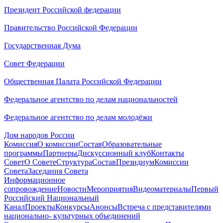
Президент Российской федерации
Правительство Российской Федерации
Государственная Дума
Совет Федерации
Общественная Палата Российской Федерации
Федеральное агентство по делам национальностей
Федеральное агентство по делам молодёжи
Дом народов России
Комиссия
О комиссии
Состав
Образовательные
программы
Партнеры
Дискуссионный клуб
Контакты
Совет
О Совете
Структура
Состав
Президиум
Комиссии
Совета
Заседания Совета
Информационное
сопровождение
Новости
Мероприятия
Видеоматериалы
Первый
Российский Национальный
Канал
Проекты
Конкурсы
Анонсы
Встреча с представителями
национально- культурных объединений