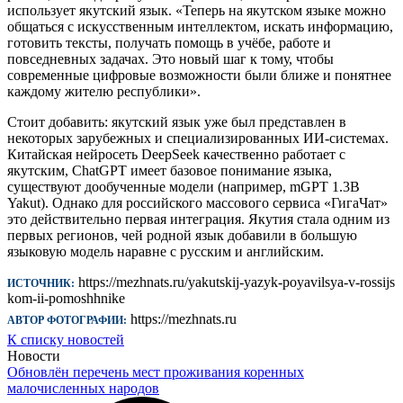
использует якутский язык. «Теперь на якутском языке можно
общаться с искусственным интеллектом, искать информацию,
готовить тексты, получать помощь в учёбе, работе и
повседневных задачах. Это новый шаг к тому, чтобы
современные цифровые возможности были ближе и понятнее
каждому жителю республики».
Стоит добавить: якутский язык уже был представлен в
некоторых зарубежных и специализированных ИИ-системах.
Китайская нейросеть DeepSeek качественно работает с
якутским, ChatGPT имеет базовое понимание языка,
существуют дообученные модели (например, mGPT 1.3B
Yakut). Однако для российского массового сервиса «ГигаЧат»
это действительно первая интеграция. Якутия стала одним из
первых регионов, чей родной язык добавили в большую
языковую модель наравне с русским и английским.
https://mezhnats.ru/yakutskij-yazyk-poyavilsya-v-rossijs
ИСТОЧНИК:
kom-ii-pomoshhnike
https://mezhnats.ru
АВТОР ФОТОГРАФИИ:
К списку новостей
Новости
Обновлён перечень мест проживания коренных
малочисленных народов