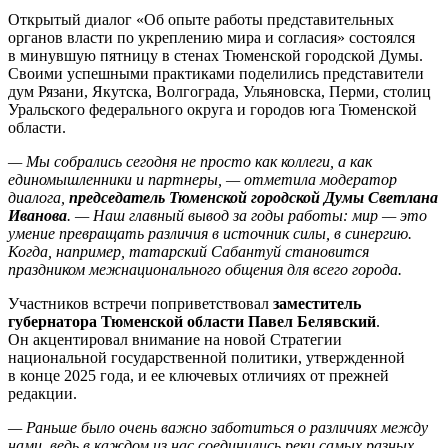
Открытый диалог «Об опыте работы представительных
органов власти по укреплению мира и согласия» состоялся
в минувшую пятницу в стенах Тюменской городской Думы.
Своими успешными практиками поделились представители
дум Рязани, Якутска, Волгограда, Ульяновска, Перми, столиц
Уральского федерального округа и городов юга Тюменской
области.
— Мы собрались сегодня не просто как коллеги, а как
единомышленники и партнеры, — отметила модератор
диалога,
председатель Тюменской городской Думы Светлана
Иванова
. — Наш главный вывод за годы работы: мир — это
умение превращать различия в источник силы, в синергию.
Когда, например, татарский Сабантуй становится
праздником межнационального общения для всего города.
Участников встречи поприветствовал
заместитель
губернатора Тюменской области Павел Белявский
.
Он акцентировал внимание на новой Стратегии
национальной государственной политики, утвержденной
в конце 2025 года, и ее ключевых отличиях от прежней
редакции.
— Раньше было очень важно заботиться о различиях между
нами, ведь в каждом из нас соединились реки самых разных