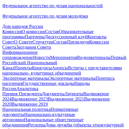
Федеральное агентство по делам национальностей
Федеральное агентство по делам молодёжи
Дом народов России
Комиссия
О комиссии
Состав
Образовательные
программы
Партнеры
Дискуссионный клуб
Контакты
Совет
О Совете
Структура
Состав
Президиум
Комиссии
Совета
Заседания Совета
Информационное
сопровождение
Новости
Мероприятия
Видеоматериалы
Первый
Российский Национальный
Канал
Проекты
Конкурсы
Анонсы
Встреча с представителями
национально- культурных объединений
Экспертные материалы
Экспертные материалы
Перепись
населения
Государственные доклады
Народы
России
Аналитика
Премия Президента
Документы
Лауреаты
Выдвижение
2024
Выдвижение 2023
Выдвижение 2021
Выдвижение
2020
Выдвижение 2019
Национальная политика
Нормативные
документы
Национально-культурные
автономии
Национальные общественные
объединения
Регионы
Дома дружбы (объекты этнокультурной