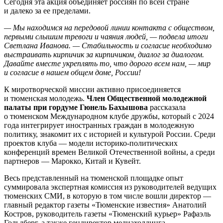
Сегодня эта акция объединяет россиян по всей стране
и далеко за ее пределами.
— Мы находимся на передовой линии контакта с обществом,
первыми слышим тревоги и чаяния людей, — подвела итоги
Светлана Иванова. — Стабильность и согласие необходимо
выстраивать кирпичик за кирпичиком, диалог за диалогом.
Давайте вместе укреплять то, что дорого всем нам, — мир
и согласие в нашем общем доме, России!
К миротворческой миссии активно присоединяется
и тюменская молодежь.
Член Общественной молодежной
палаты при гордуме Гюнель Бахышова
рассказала
о тюменском Международном клубе дружбы, который с 2024
года интегрирует иностранных граждан в молодежную
политику, знакомит их с историей и культурой России. Среди
проектов клуба — модели историко-политических
конференций времен Великой Отечественной войны, а среди
партнеров — Марокко, Китай и Кувейт.
Весь представленный на тюменской площадке опыт
суммировала экспертная комиссия из руководителей ведущих
тюменских СМИ, в которую в том числе вошли директор —
главный редактор газеты «Тюменские известия» Анатолий
Костров, руководитель газеты «Тюменский курьер» Рафаэль
Гольдберг, а также гендиректор медиахолдинга