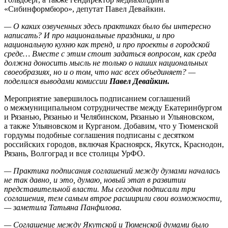
«Сибинформбюро», депутат Павел Девайкин.
— О каких озвученных здесь практиках было бы интересно
написать? И про национальные праздники, и про
национальную кухню как тренд, и про проекты в городской
среде… Вместе с этим стоит задаться вопросом, как среда
должна доносить мысль не только о наших национальных
своеобразиях, но и о том, что нас всех объединяет? —
поделился выводами комиссии
Павел Девайкин.
Мероприятие завершилось подписанием соглашений
о межмуниципальном сотрудничестве между Екатеринбургом
и Рязанью, Рязанью и Челябинском, Рязанью и Ульяновском,
а также Ульяновском и Курганом. Добавим, что у Тюменской
гордумы подобные соглашения подписаны с десятком
российских городов, включая Красноярск, Якутск, Краснодон,
Рязань, Волгоград и все столицы УрФО.
— Практика подписания соглашений между думами началась
не так давно, и это, думаю, новый этап в развитии
представительной власти. Мы сегодня подписали три
соглашения, тем самым втрое расширили свои возможности,
— заметила Татьяна Панфилова.
— Соглашение между Якутской и Тюменской думами было