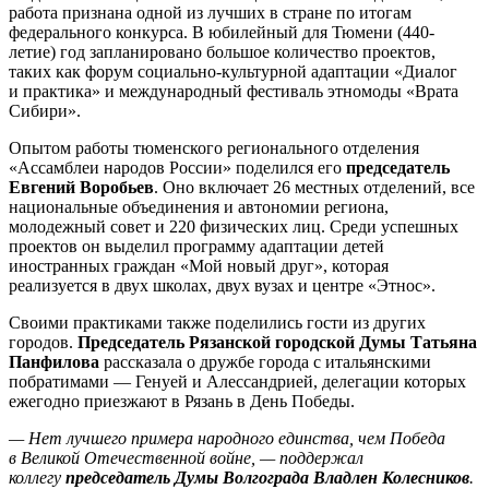
работа признана одной из лучших в стране по итогам
федерального конкурса. В юбилейный для Тюмени (440-
летие) год запланировано большое количество проектов,
таких как форум социально-культурной адаптации «Диалог
и практика» и международный фестиваль этномоды «Врата
Сибири».
Опытом работы тюменского регионального отделения
«Ассамблеи народов России» поделился его
председатель
Евгений Воробьев
. Оно включает 26 местных отделений, все
национальные объединения и автономии региона,
молодежный совет и 220 физических лиц. Среди успешных
проектов он выделил программу адаптации детей
иностранных граждан «Мой новый друг», которая
реализуется в двух школах, двух вузах и центре «Этнос».
Своими практиками также поделились гости из других
городов.
Председатель Рязанской городской Думы Татьяна
Панфилова
рассказала о дружбе города с итальянскими
побратимами — Генуей и Алессандрией, делегации которых
ежегодно приезжают в Рязань в День Победы.
— Нет лучшего примера народного единства, чем Победа
в Великой Отечественной войне, — поддержал
коллегу
председатель Думы Волгограда Владлен Колесников
.