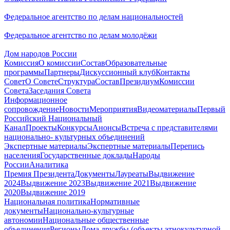
Федеральное агентство по делам национальностей
Федеральное агентство по делам молодёжи
Дом народов России
Комиссия
О комиссии
Состав
Образовательные
программы
Партнеры
Дискуссионный клуб
Контакты
Совет
О Совете
Структура
Состав
Президиум
Комиссии
Совета
Заседания Совета
Информационное
сопровождение
Новости
Мероприятия
Видеоматериалы
Первый
Российский Национальный
Канал
Проекты
Конкурсы
Анонсы
Встреча с представителями
национально- культурных объединений
Экспертные материалы
Экспертные материалы
Перепись
населения
Государственные доклады
Народы
России
Аналитика
Премия Президента
Документы
Лауреаты
Выдвижение
2024
Выдвижение 2023
Выдвижение 2021
Выдвижение
2020
Выдвижение 2019
Национальная политика
Нормативные
документы
Национально-культурные
автономии
Национальные общественные
объединения
Регионы
Дома дружбы (объекты этнокультурной