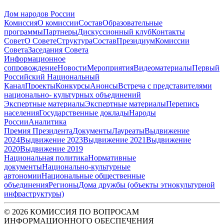
Дом народов России
Комиссия
О комиссии
Состав
Образовательные
программы
Партнеры
Дискуссионный клуб
Контакты
Совет
О Совете
Структура
Состав
Президиум
Комиссии
Совета
Заседания Совета
Информационное
сопровождение
Новости
Мероприятия
Видеоматериалы
Первый
Российский Национальный
Канал
Проекты
Конкурсы
Анонсы
Встреча с представителями
национально- культурных объединений
Экспертные материалы
Экспертные материалы
Перепись
населения
Государственные доклады
Народы
России
Аналитика
Премия Президента
Документы
Лауреаты
Выдвижение
2024
Выдвижение 2023
Выдвижение 2021
Выдвижение
2020
Выдвижение 2019
Национальная политика
Нормативные
документы
Национально-культурные
автономии
Национальные общественные
объединения
Регионы
Дома дружбы (объекты этнокультурной
инфраструктуры)
© 2026 КОМИССИЯ ПО ВОПРОСАМ
ИНФОРМАЦИОННОГО ОБЕСПЕЧЕНИЯ