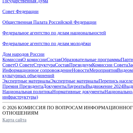
Государственная Дума
Совет Федерации
Общественная Палата Российской Федерации
Федеральное агентство по делам национальностей
Федеральное агентство по делам молодёжи
Дом народов России
Комиссия
О комиссии
Состав
Образовательные программы
Парт
Совет
О Совете
Структура
Состав
Президиум
Комиссии Совета
За
Информационное сопровождение
Новости
Мероприятия
Видеом
культурных объединений
Экспертные материалы
Экспертные материалы
Перепись насел
Премия Президента
Документы
Лауреаты
Выдвижение 2024
Выд
Национальная политика
Нормативные документы
Национально-
инфраструктуры)
© 2026 КОМИССИЯ ПО ВОПРОСАМ ИНФОРМАЦИОННОГ
ОТНОШЕНИЯМ
Карта сайта