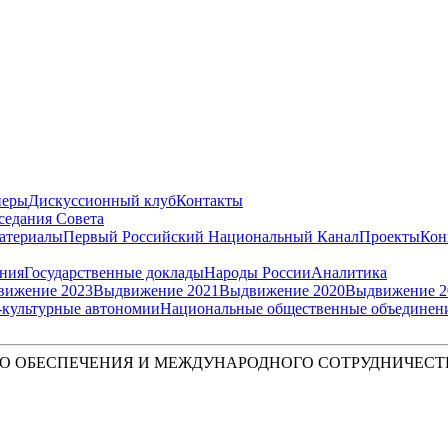
неры
Дискуссионный клуб
Контакты
седания Совета
атериалы
Первый Российский Национальный Канал
Проекты
Кон
ения
Государственные доклады
Народы России
Аналитика
вижение 2023
Выдвижение 2021
Выдвижение 2020
Выдвижение 2
культурные автономии
Национальные общественные объединен
О ОБЕСПЕЧЕНИЯ И МЕЖДУНАРОДНОГО СОТРУДНИЧЕСТ