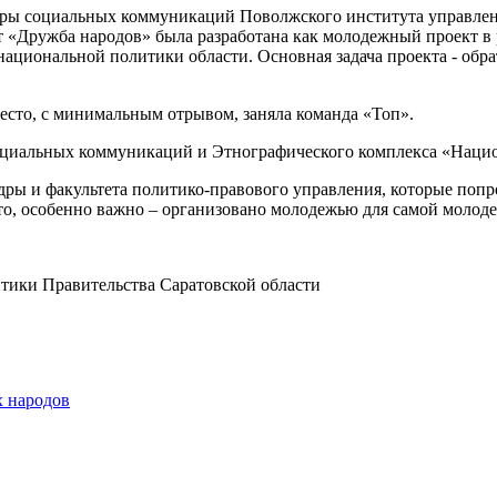
едры социальных коммуникаций Поволжского института управле
ст «Дружба народов» была разработана как молодежный проект 
национальной политики области. Основная задача проекта - обр
место, с минимальным отрывом, заняла команда «Топ».
циальных коммуникаций и Этнографического комплекса «Национ
ы и факультета политико-правового управления, которые попро
 что, особенно важно – организовано молодежью для самой молод
тики Правительства Саратовской области
х народов