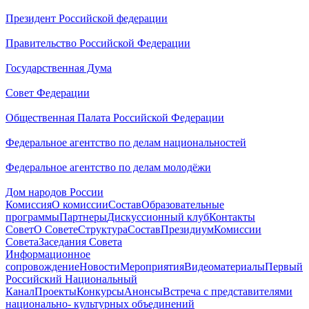
Президент Российской федерации
Правительство Российской Федерации
Государственная Дума
Совет Федерации
Общественная Палата Российской Федерации
Федеральное агентство по делам национальностей
Федеральное агентство по делам молодёжи
Дом народов России
Комиссия
О комиссии
Состав
Образовательные
программы
Партнеры
Дискуссионный клуб
Контакты
Совет
О Совете
Структура
Состав
Президиум
Комиссии
Совета
Заседания Совета
Информационное
сопровождение
Новости
Мероприятия
Видеоматериалы
Первый
Российский Национальный
Канал
Проекты
Конкурсы
Анонсы
Встреча с представителями
национально- культурных объединений