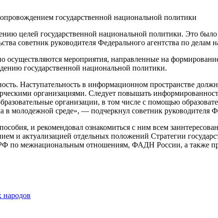
нию целей государственной национальной политики. Это было о
ьства советник руководителя Федерального агентства по делам
шно осуществляются мероприятия, направленные на формирован
дению государственной национальной политики.
ость. Наступательность в информационном пространстве должна
ерческими организациями. Следует повышать информированност
образовательные организации, в том числе с помощью образова
а в молодежной среде», — подчеркнул советник руководителя Ф
пособия, и рекомендовал ознакомиться с ним всем заинтересов
анием и актуализацией отдельных положений Стратегии государ
 РФ по межнациональным отношениям, ФАДН России, а также пр
х народов