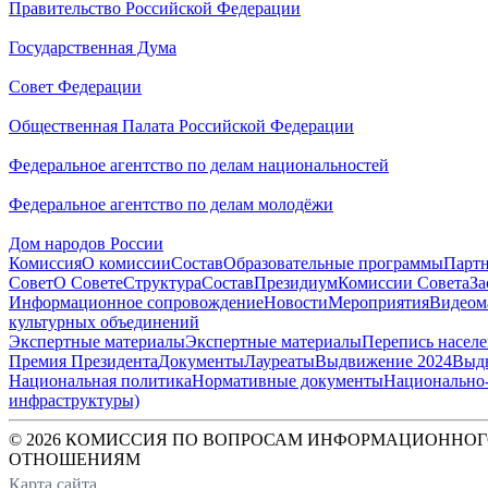
Правительство Российской Федерации
Государственная Дума
Совет Федерации
Общественная Палата Российской Федерации
Федеральное агентство по делам национальностей
Федеральное агентство по делам молодёжи
Дом народов России
Комиссия
О комиссии
Состав
Образовательные программы
Парт
Совет
О Совете
Структура
Состав
Президиум
Комиссии Совета
За
Информационное сопровождение
Новости
Мероприятия
Видеом
культурных объединений
Экспертные материалы
Экспертные материалы
Перепись насел
Премия Президента
Документы
Лауреаты
Выдвижение 2024
Выд
Национальная политика
Нормативные документы
Национально-
инфраструктуры)
© 2026 КОМИССИЯ ПО ВОПРОСАМ ИНФОРМАЦИОННОГ
ОТНОШЕНИЯМ
Карта сайта