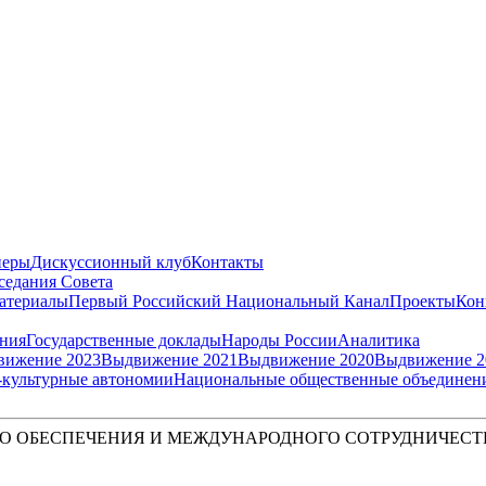
неры
Дискуссионный клуб
Контакты
седания Совета
атериалы
Первый Российский Национальный Канал
Проекты
Кон
ения
Государственные доклады
Народы России
Аналитика
вижение 2023
Выдвижение 2021
Выдвижение 2020
Выдвижение 2
культурные автономии
Национальные общественные объединен
О ОБЕСПЕЧЕНИЯ И МЕЖДУНАРОДНОГО СОТРУДНИЧЕСТ