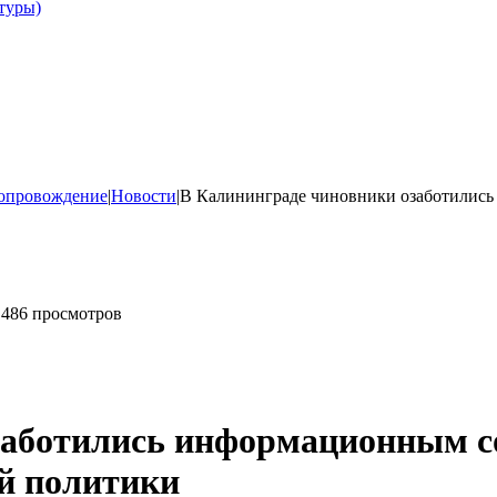
туры)
опровождение
|
Новости
|
В Калининграде чиновники озаботилис
486 просмотров
заботились информационным 
й политики