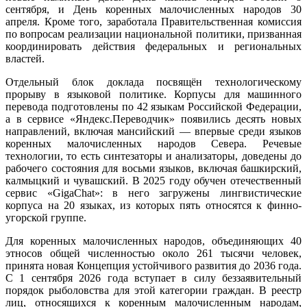
сентября, и День коренных малочисленных народов 30
апреля. Кроме того, заработала Правительственная комиссия
по вопросам реализации национальной политики, призванная
координировать действия федеральных и региональных
властей.
Отдельный блок доклада посвящён технологическому
прорыву в языковой политике. Корпусы для машинного
перевода подготовлены по 42 языкам Российской Федерации,
а в сервисе «Яндекс.Переводчик» появились десять новых
направлений, включая мансийский — впервые среди языков
коренных малочисленных народов Севера. Речевые
технологии, то есть синтезаторы и анализаторы, доведены до
рабочего состояния для восьми языков, включая башкирский,
калмыцкий и чувашский. В 2025 году обучен отечественный
сервис «GigaChat»: в него загружены лингвистические
корпуса на 20 языках, из которых пять относятся к финно-
угорской группе.
Для коренных малочисленных народов, объединяющих 40
этносов общей численностью около 261 тысячи человек,
принята новая Концепция устойчивого развития до 2036 года.
С 1 сентября 2026 года вступает в силу беззаявительный
порядок рыболовства для этой категории граждан. В реестр
лиц, относящихся к коренным малочисленным народам,