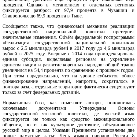
процента. Однако в мегаполисах и отдельных регионах
фиксируется разброс: от 97,9 процента в Чувашии и
Ставрополье до 69,9 процента в Тыве.
Сообщается также, что финансовый механизм реализации
государственной национальной политики претерпел
значительные изменения. Объём федеральной госпрограммы
«Реализация государственной национальной политики»
вырос с 2,5 миллиарда рублей в 2017 году до 4,6 миллиарда
рублей в 2025 году. Впервые с 2014 года проиндексирована
единая субсидия, выделяемая регионам на укрепление
единства нации и развитие коренных народов: общий транш
увеличился на 54,4 процента по сравнению с прошлым годом.
При этом парадоксально, что на уровне субъектов общее
финансирование направлений, напротив, сократилось в
полтора раза, а отдельные территории фактически существуют
только за счёт федеральных дотаций.
Нормативная база, как отмечают авторы, пополнилась
ключевыми документами. Утверждены Основы
государственной языковой политики, где русский язык
фиксируется не только как средство межнационального
общения, но и как культурное достояние, объединяющее
русский мир в целом. Указами Президента установлены две
новые памятные даты: День языков народов России 8