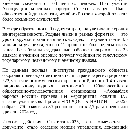
внесены сведения о 103 тысячах человек. При участии
Ассоциации коренных народов Севера запущена Школа
общественной дипломатии, четвёртый сезон которой охватил
более восьмисот слушателей.
В сфере образования наблюдается тренд на увеличение уровня
заинтересованности. Родные языки в разных форматах — это
уроки, кружки и занятия в детских садах — изучают почти 3,5
миллиона учащихся, что на 11 процентов больше, чем годом
ранее. Разработаны федеральные рабочие программы по 23
языкам, а ученики впервые получат учебники по телеутскому,
тофаларскому, челканскому и энецкому языкам.
По данным доклада, институты гражданского общества
сохраняют высокую активность: в стране зарегистрировано
222,3 тысячи некоммерческих организаций, из них 1,4 тысячи
национально-культурных автономий. Общероссийская
общественно-государственная организация «Ассамблея
народов России» провела 134 мероприятия, охватив 87,7
тысячи участников. Премия «ГОРДОСТЬ НАЦИИ — 2025»
собрала 750 заявок из 85 регионов, что в 2,5 раза превысило
уровень 2024 года.
Итогом действия Стратегии‑2025, как отмечается в
документе, стало создание модели управления, доказавшей