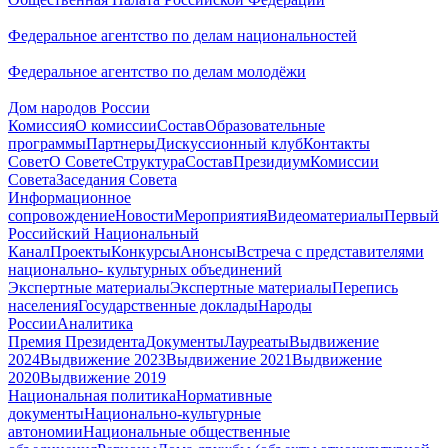
Федеральное агентство по делам национальностей
Федеральное агентство по делам молодёжи
Дом народов России
Комиссия
О комиссии
Состав
Образовательные
программы
Партнеры
Дискуссионный клуб
Контакты
Совет
О Совете
Структура
Состав
Президиум
Комиссии
Совета
Заседания Совета
Информационное
сопровождение
Новости
Мероприятия
Видеоматериалы
Первый
Российский Национальный
Канал
Проекты
Конкурсы
Анонсы
Встреча с представителями
национально- культурных объединений
Экспертные материалы
Экспертные материалы
Перепись
населения
Государственные доклады
Народы
России
Аналитика
Премия Президента
Документы
Лауреаты
Выдвижение
2024
Выдвижение 2023
Выдвижение 2021
Выдвижение
2020
Выдвижение 2019
Национальная политика
Нормативные
документы
Национально-культурные
автономии
Национальные общественные