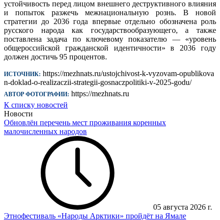
устойчивость перед лицом внешнего деструктивного влияния
и попыток разжечь межнациональную рознь. В новой
стратегии до 2036 года впервые отдельно обозначена роль
русского народа как государствообразующего, а также
поставлена задача по ключевому показателю — «уровень
общероссийской гражданской идентичности» в 2036 году
должен достичь 95 процентов.
https://mezhnats.ru/ustojchivost-k-vyzovam-opublikova
ИСТОЧНИК:
n-doklad-o-realizaczii-strategii-gosnaczpolitiki-v-2025-godu/
https://mezhnats.ru
АВТОР ФОТОГРАФИИ:
К списку новостей
Новости
Обновлён перечень мест проживания коренных
малочисленных народов
05 августа 2026 г.
Этнофестиваль «Народы Арктики» пройдёт на Ямале