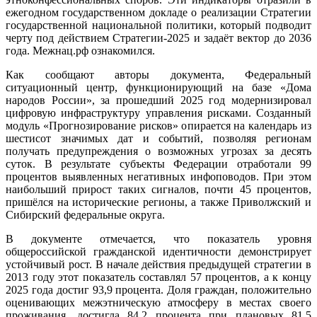
ежегодном государственном докладе о реализации Стратегии
государственной национальной политики, который подводит
черту под действием Стратегии‑2025 и задаёт вектор до 2036
года. Межнац.рф ознакомился.
Как сообщают авторы документа, Федеральный
ситуационный центр, функционирующий на базе «Дома
народов России», за прошедший 2025 год модернизировал
цифровую инфраструктуру управления рисками. Созданный
модуль «Прогнозирование рисков» опирается на календарь из
шестисот значимых дат и событий, позволяя регионам
получать предупреждения о возможных угрозах за десять
суток. В результате субъекты Федерации отработали 99
процентов выявленных негативных инфоповодов. При этом
наибольший прирост таких сигналов, почти 45 процентов,
пришёлся на исторические регионы, а также Приволжский и
Сибирский федеральные округа.
В документе отмечается, что показатель уровня
общероссийской гражданской идентичности демонстрирует
устойчивый рост. В начале действия предыдущей стратегии в
2013 году этот показатель составлял 57 процентов, а к концу
2025 года достиг 93,9 процента. Доля граждан, положительно
оценивающих межэтническую атмосферу в местах своего
проживания, достигла 84,2 процента при плановых 81,5