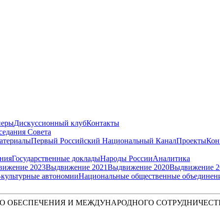
неры
Дискуссионный клуб
Контакты
седания Совета
атериалы
Первый Российский Национальный Канал
Проекты
Кон
ения
Государственные доклады
Народы России
Аналитика
вижение 2023
Выдвижение 2021
Выдвижение 2020
Выдвижение 2
культурные автономии
Национальные общественные объединен
О ОБЕСПЕЧЕНИЯ И МЕЖДУНАРОДНОГО СОТРУДНИЧЕСТ