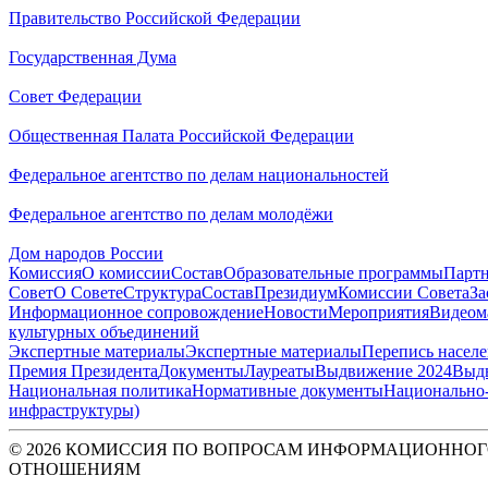
Правительство Российской Федерации
Государственная Дума
Совет Федерации
Общественная Палата Российской Федерации
Федеральное агентство по делам национальностей
Федеральное агентство по делам молодёжи
Дом народов России
Комиссия
О комиссии
Состав
Образовательные программы
Парт
Совет
О Совете
Структура
Состав
Президиум
Комиссии Совета
За
Информационное сопровождение
Новости
Мероприятия
Видеом
культурных объединений
Экспертные материалы
Экспертные материалы
Перепись насел
Премия Президента
Документы
Лауреаты
Выдвижение 2024
Выд
Национальная политика
Нормативные документы
Национально-
инфраструктуры)
© 2026 КОМИССИЯ ПО ВОПРОСАМ ИНФОРМАЦИОННОГ
ОТНОШЕНИЯМ