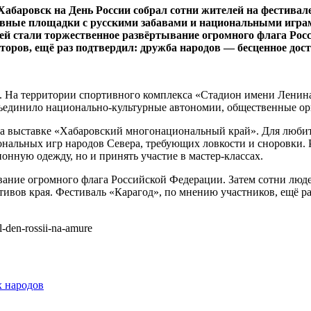
Хабаровск на День России собрал сотни жителей на фестивал
ные площадки с русскими забавами и национальными играми
ей стали торжественное развёртывание огромного флага Рос
аторов, ещё раз подтвердил: дружба народов — бесценное дос
. На территории спортивного комплекса «Стадион имени Ленина
единило национально-культурные автономии, общественные орг
на выставке «Хабаровский многонациональный край». Для любит
нальных игр народов Севера, требующих ловкости и сноровки. 
онную одежду, но и принять участие в мастер-классах.
ние огромного флага Российской Федерации. Затем сотни людей
вов края. Фестиваль «Карагод», по мнению участников, ещё раз
l-den-rossii-na-amure
х народов