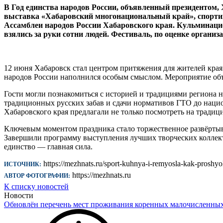
В Год единства народов России, объявленный президентом, 
выставка «Хабаровский многонациональный край», спортив
Ассамблеи народов России Хабаровского края. Кульминаци
взялись за руки сотни людей. Фестиваль, по оценке организ
12 июня Хабаровск стал центром притяжения для жителей края
народов России наполнился особым смыслом. Мероприятие объ
Гости могли познакомиться с историей и традициями региона 
традиционных русских забав и сдачи нормативов ГТО до нацио
Хабаровского края предлагали не только посмотреть на традици
Ключевым моментом праздника стало торжественное развёртыва
Завершили программу выступления лучших творческих коллекти
единство — главная сила.
https://mezhnats.ru/sport-kuhnya-i-remyosla-kak-proshyo
ИСТОЧНИК:
https://mezhnats.ru
АВТОР ФОТОГРАФИИ:
К списку новостей
Новости
Обновлён перечень мест проживания коренных малочисленны