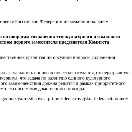
и по вопросам сохранения этнокультурного и языкового
твом первого заместителя председателя Комитета
бщественных организаций обсудили вопросы сохранения
 актуальность вопросов повестки заседания, их неразрывную
черкнул, что задача по развитию единого культурного
ного взаимодействия должна решатся и рамках приоритетного
омплексного межведомственного подхода.
oobraziya-rossii-soveta-pri-prezidente-rossijskoj-federaczii-po-mezh