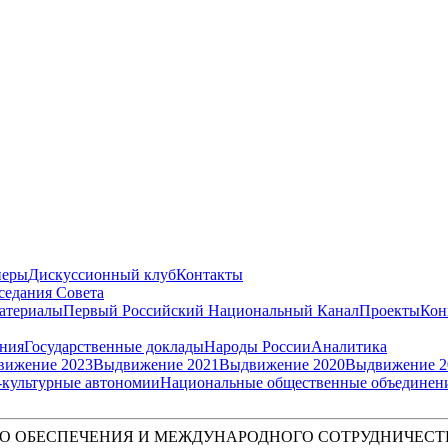
неры
Дискуссионный клуб
Контакты
седания Совета
атериалы
Первый Российский Национальный Канал
Проекты
Кон
ения
Государственные доклады
Народы России
Аналитика
вижение 2023
Выдвижение 2021
Выдвижение 2020
Выдвижение 2
культурные автономии
Национальные общественные объединен
О ОБЕСПЕЧЕНИЯ И МЕЖДУНАРОДНОГО СОТРУДНИЧЕСТ