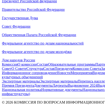
Президент Российской федерации
Правительство Российской Федерации
Государственная Дума
Совет Федерации
Общественная Палата Российской Федерации
Федеральное агентство по делам национальностей
Федеральное агентство по делам молодёжи
Дом народов России
Комиссия
О комиссии
Состав
Образовательные программы
Парт
Совет
О Совете
Структура
Состав
Президиум
Комиссии Совета
За
Информационное сопровождение
Новости
Мероприятия
Видеом
культурных объединений
Экспертные материалы
Экспертные материалы
Перепись насел
Премия Президента
Документы
Лауреаты
Выдвижение 2024
Выд
Национальная политика
Нормативные документы
Национально-
инфраструктуры)
© 2026 КОМИССИЯ ПО ВОПРОСАМ ИНФОРМАЦИОННОГ