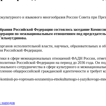
обрания Российской Федерации состоялось заседание Комисси
едерации по межнациональным отношениям под председательс
Гильмутдинова.
органов исполнительной власти, научных, образовательных и о
ния Российской Федерации.
тики в сфере межнациональных отношений ФАДН России, отметил
политики Российской Федерации на период до 2036 года. Он под
онального сотрудничества в сфере культурного и межнациональ
плению общероссийской гражданской идентичности и требует к
ie-komissii-po-voprosam-soxraneniya-etnokulturnogo-i-yazyikovogo-mnog
х народов