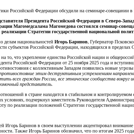
дставителя Президента Российской Федерации в Северо-Запа
ации Магомедсалама Магомедова состоялся семинар-совещан
реализации Стратегии государственной национальной политик
по делам национальностей
Игорь Баринов
, Губернатор Псковско
ти субъектов Российской Федерации, находящихся в пределах С
на то, что укрепление единства Российской нации и общеросси
нта Российской Федерации от 25 ноября 2025 года и вступившей
ротивостояния с коллективным Западом появились новые угрозы
 противостояние этим деструктивным устремлениям направлены
отить всех граждан России, все этнические сообщества вокруг и
лномочный представитель.
тношений в стране находится в стабильном и контролируемом с
их условиях, подчеркнул заместитель Руководителя Администра
оту по реализации положений Стратегии государственной наци
тей Игорь Баринов в своем выступлении акцентировал внимание
ности. Также Игорь Баринов обозначил, что по итогам 2025 год