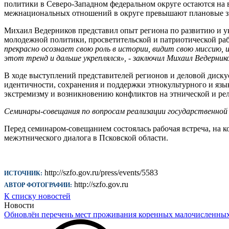
политики в Северо-Западном федеральном округе остаются на 
межнациональных отношений в округе превышают плановые зн
Михаил Ведерников представил опыт региона по развитию и у
молодежной политики, просветительской и патриотической раб
прекрасно осознает свою роль в истории, видит свою миссию, 
этот тренд и дальше укреплялся», - заключил Михаил Ведернико
В ходе выступлений представителей регионов и деловой диск
идентичности, сохранения и поддержки этнокультурного и яз
экстремизму и возникновению конфликтов на этнической и ре
Семинары-совещания по вопросам реализации государственной 
Перед семинаром-совещанием состоялась рабочая встреча, на
межэтнического диалога в Псковской области.
http://szfo.gov.ru/press/events/5583
ИСТОЧНИК:
http://szfo.gov.ru
АВТОР ФОТОГРАФИИ:
К списку новостей
Новости
Обновлён перечень мест проживания коренных малочисленны