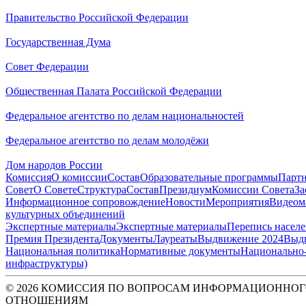
Правительство Российской Федерации
Государственная Дума
Совет Федерации
Общественная Палата Российской Федерации
Федеральное агентство по делам национальностей
Федеральное агентство по делам молодёжи
Дом народов России
Комиссия
О комиссии
Состав
Образовательные программы
Парт
Совет
О Совете
Структура
Состав
Президиум
Комиссии Совета
За
Информационное сопровождение
Новости
Мероприятия
Видеом
культурных объединений
Экспертные материалы
Экспертные материалы
Перепись насел
Премия Президента
Документы
Лауреаты
Выдвижение 2024
Выд
Национальная политика
Нормативные документы
Национально-
инфраструктуры)
© 2026 КОМИССИЯ ПО ВОПРОСАМ ИНФОРМАЦИОННОГ
ОТНОШЕНИЯМ