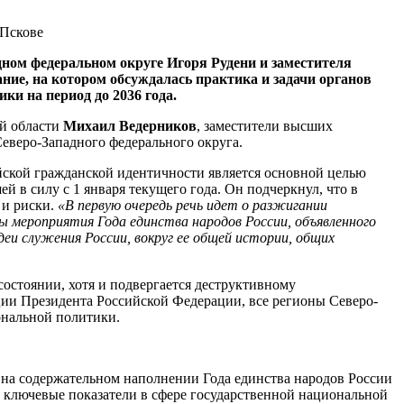
дном федеральном округе Игоря Рудени и заместителя
ие, на котором обсуждалась практика и задачи органов
и на период до 2036 года.
й области
Михаил Ведерников
, заместители высших
еверо-Западного федерального округа.
йской гражданской идентичности является основной целью
 в силу с 1 января текущего года. Он подчеркнул, что в
 и риски.
«В первую очередь речь идет о разжигании
 мероприятия Года единства народов России, объявленного
деи служения России, вокруг ее общей истории, общих
остоянии, хотя и подвергается деструктивному
ции Президента Российской Федерации, все регионы Северо-
ональной политики.
 на содержательном наполнении Года единства народов России
а ключевые показатели в сфере государственной национальной