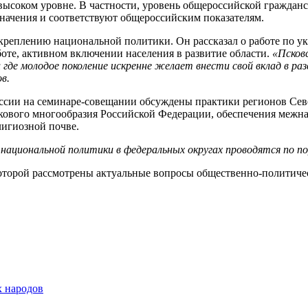
высоком уровне. В частности, уровень общероссийской граждан
ачения и соответствуют общероссийским показателям.
креплению национальной политики. Он рассказал о работе по у
оте, активном включении населения в развитие области.
«Псковс
и где молодое поколение искренне желает внести свой вклад в р
в.
уссии на семинаре-совещании обсуждены практики регионов Сев
ыкового многообразия Российской Федерации, обеспечения межн
лигиозной почве.
национальной политики в федеральных округах проводятся по по
 которой рассмотрены актуальные вопросы общественно-политич
х народов