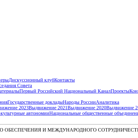
неры
Дискуссионный клуб
Контакты
седания Совета
атериалы
Первый Российский Национальный Канал
Проекты
Кон
ения
Государственные доклады
Народы России
Аналитика
вижение 2023
Выдвижение 2021
Выдвижение 2020
Выдвижение 2
культурные автономии
Национальные общественные объединен
О ОБЕСПЕЧЕНИЯ И МЕЖДУНАРОДНОГО СОТРУДНИЧЕСТ