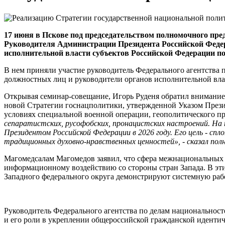
17 июня в Пскове под председательством полномочного пре
Руководителя Администрации Президента Российской Федер
исполнительной власти субъектов Российской Федерации по 
В нем приняли участие руководитель Федерального агентства 
должностных лиц и руководители органов исполнительной влас
Открывая семинар-совещание, Игорь Руденя обратил внимание 
новой Стратегии госнацполитики, утвержденной Указом Президе
условиях специальной военной операции, геополитического п
сепаратистских, русофобских, пронацистских настроений. На
Президентом Российской Федерации в 2026 году. Его цель - спл
традиционных духовно-нравственных ценностей», - сказал по
Магомедсалам Магомедов заявил, что сфера межнациональных о
информационному воздействию со стороны стран Запада. В эт
Западного федерального округа демонстрируют системную раб
Руководитель Федерального агентства по делам национальнос
и его роли в укреплении общероссийской гражданской идентич