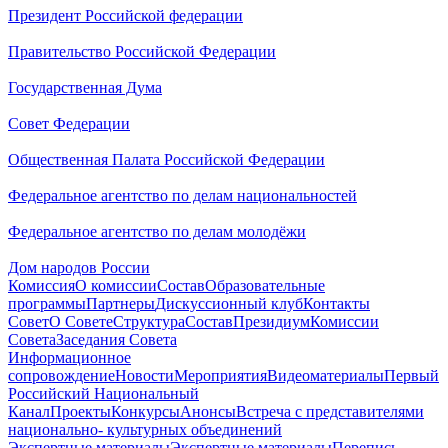
Президент Российской федерации
Правительство Российской Федерации
Государственная Дума
Совет Федерации
Общественная Палата Российской Федерации
Федеральное агентство по делам национальностей
Федеральное агентство по делам молодёжи
Дом народов России
Комиссия
О комиссии
Состав
Образовательные
программы
Партнеры
Дискуссионный клуб
Контакты
Совет
О Совете
Структура
Состав
Президиум
Комиссии
Совета
Заседания Совета
Информационное
сопровождение
Новости
Мероприятия
Видеоматериалы
Первый
Российский Национальный
Канал
Проекты
Конкурсы
Анонсы
Встреча с представителями
национально- культурных объединений
Экспертные материалы
Экспертные материалы
Перепись