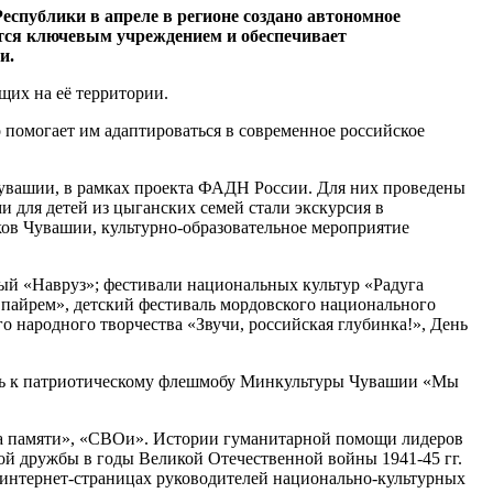
спублики в апреле в регионе создано автономное
ся ключевым учреждением и обеспечивает
и.
их на её территории.
помогает им адаптироваться в современное российское
увашии, в рамках проекта ФАДН России. Для них проведены
и для детей из цыганских семей стали экскурсия в
ов Чувашии, культурно-образовательное мероприятие
ый «Навруз»; фестивали национальных культур «Радуга
пайрем», детский фестиваль мордовского национального
 народного творчества «Звучи, российская глубинка!», День
ись к патриотическому флешмобу Минкультуры Чувашии «Мы
 памяти», «СВОи». Истории гуманитарной помощи лидеров
 дружбы в годы Великой Отечественной войны 1941-45 гг.
нтернет-страницах руководителей национально-культурных