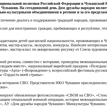
национальной политики Российской Федерации и Чувашской Ре
Чувашии. На сегодняшний день Дом дружбы народов являет
ьно-культурными объединениями в регионе и за его пределам
спечению диалога и поддержанию традиций народов, проживающ
сии для иностранных граждан, пребывающих в республике, что 
адаптации детей цыганской национальности, проживающих в Ч
тия, мастер-классы, экскурсии, конкурсы. Наиболее интересным
ва», мастер-класс по акварельному рисунку от Союза художник
ний региона, совместно с которыми, проведены межнациональн
Созидаем вместе», национальный марийский праздник «Пеледыш 
туры «Арта» («Возрождение»), всероссийский фестиваль русского
а «Гордость моей страны».
тием ветеранов СВО. Представители НКО Чувашии присоединил
зни».
онируют обновленные фотоэкспозиции «СВОИ на СВО», «Стена
ащим специальной военной операции, истории межнациональной
», АУ «Дом дружбы народов Чувашии» Минкультуры Чувашии, и