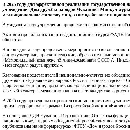
В 2025 году для эффективной реализации государственной 
учреждение «Дом дружбы народов Чувашии» Минкультуры 
межнациональное согласие, мир, взаимодействие с национал
В уходящем году учреждение продолжило свою миссию по обе
Активно проводились занятия адаптационного курса ФАДН Рос
общество.
В прошедшем году продолжены мероприятия по вовлечению и 
социокультурные, просветительские, образовательные мероприя
«Мемориальный комплекс лётчика-космонавта СССР А. Николае
«Новогодняя радуга дружбы».
Благодарим представителей национально-культурных объедине
дружбы» и «Единая семья народов России», этномастерская «
творчества «Чипайне, праздник мордовской национальной куль
казачьей культуры, межнациональная выставка детского рисунк
В 2025 году проведены патриотические мероприятия с учас
против терроризма!» в рамках Всероссийской акции «Капля жи
На площадке ДДН Чуваши в Год защитника Отечества функци
национально-культурных объединений российским военнослуж
опубликованы на информресурсах: ФГБУ «Дом народов России