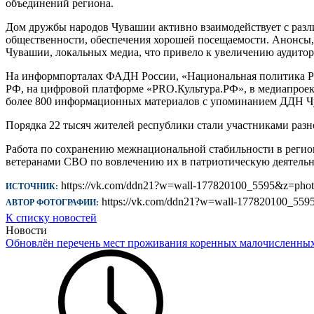
объединений региона.
Дом дружбы народов Чувашии активно взаимодействует с ра
общественности, обеспечения хорошей посещаемости. Анонсы, 
Чувашии, локальных медиа, что привело к увеличению аудито
На информпорталах ФАДН России, «Национальная политика Р
РФ, на цифровой платформе «PRO.Культура.РФ», в медиапрое
более 800 информационных материалов с упоминанием ДДН Ч
Порядка 22 тысяч жителей республики стали участниками раз
Работа по сохранению межнациональной стабильности в регионе
ветеранами СВО по вовлечению их в патриотическую деятельн
https://vk.com/ddn21?w=wall-177820100_5595&z=ph
ИСТОЧНИК:
https://vk.com/ddn21?w=wall-177820100_55
АВТОР ФОТОГРАФИИ:
К списку новостей
Новости
Обновлён перечень мест проживания коренных малочисленны