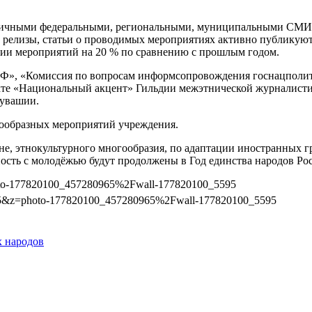
зличными федеральными, региональными, муниципальными СМИ 
релизы, статьи о проводимых мероприятиях активно публикуютс
рии мероприятий на 20 % по сравнению с прошлым годом.
Ф», «Комиссия по вопросам информсопровождения госнацполи
кте «Национальный акцент» Гильдии межэтнической журналист
увашии.
нообразных мероприятий учреждения.
, этнокультурного многообразия, по адаптации иностранных гра
ость с молодёжью будут продолжены в Год единства народов Ро
oto-177820100_457280965%2Fwall-177820100_5595
95&z=photo-177820100_457280965%2Fwall-177820100_5595
х народов