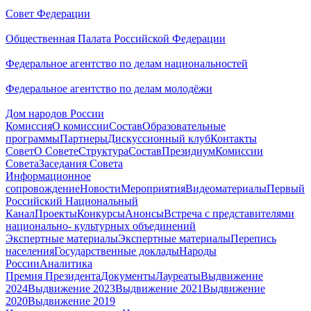
Совет Федерации
Общественная Палата Российской Федерации
Федеральное агентство по делам национальностей
Федеральное агентство по делам молодёжи
Дом народов России
Комиссия
О комиссии
Состав
Образовательные
программы
Партнеры
Дискуссионный клуб
Контакты
Совет
О Совете
Структура
Состав
Президиум
Комиссии
Совета
Заседания Совета
Информационное
сопровождение
Новости
Мероприятия
Видеоматериалы
Первый
Российский Национальный
Канал
Проекты
Конкурсы
Анонсы
Встреча с представителями
национально- культурных объединений
Экспертные материалы
Экспертные материалы
Перепись
населения
Государственные доклады
Народы
России
Аналитика
Премия Президента
Документы
Лауреаты
Выдвижение
2024
Выдвижение 2023
Выдвижение 2021
Выдвижение
2020
Выдвижение 2019