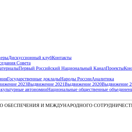
неры
Дискуссионный клуб
Контакты
седания Совета
атериалы
Первый Российский Национальный Канал
Проекты
Кон
ения
Государственные доклады
Народы России
Аналитика
вижение 2023
Выдвижение 2021
Выдвижение 2020
Выдвижение 2
культурные автономии
Национальные общественные объединен
О ОБЕСПЕЧЕНИЯ И МЕЖДУНАРОДНОГО СОТРУДНИЧЕСТ