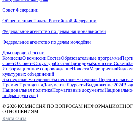
Совет Федерации
Общественная Палата Российской Федерации
Федеральное агентство по делам национальностей
Федеральное агентство по делам молодёжи
Дом народов России
Комиссия
О комиссии
Состав
Образовательные программы
Парт
Совет
О Совете
Структура
Состав
Президиум
Комиссии Совета
За
Информационное сопровождение
Новости
Мероприятия
Видеом
культурных объединений
Экспертные материалы
Экспертные материалы
Перепись насел
Премия Президента
Документы
Лауреаты
Выдвижение 2024
Выд
Национальная политика
Нормативные документы
Национально-
инфраструктуры)
© 2026 КОМИССИЯ ПО ВОПРОСАМ ИНФОРМАЦИОННОГ
ОТНОШЕНИЯМ
Карта сайта