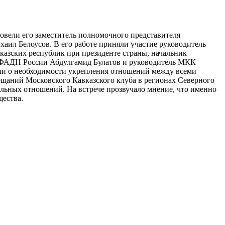
овели его заместитель полномочного представителя
аил Белоусов. В его работе приняли участие руководитель
азских республик при президенте страны, начальник
е ФАДН России Абдулгамид Булатов и руководитель МКК
ли о необходимости укрепления отношений между всеми
щаний Московского Кавказского клуба в регионах Северного
ьных отношений. На встрече прозвучало мнение, что именно
ества.