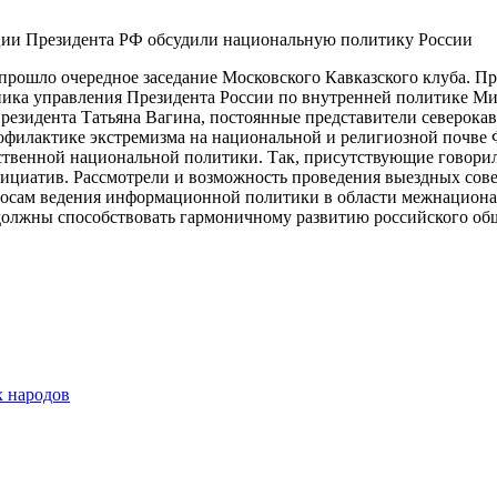
рошло очередное заседание Московского Кавказского клуба. Пр
ика управления Президента России по внутренней политике Мих
идента Татьяна Вагина, постоянные представители северокавк
офилактике экстремизма на национальной и религиозной почв
ственной национальной политики. Так, присутствующие говори
ициатив. Рассмотрели и возможность проведения выездных сове
осам ведения информационной политики в области межнационал
олжны способствовать гармоничному развитию российского общ
х народов