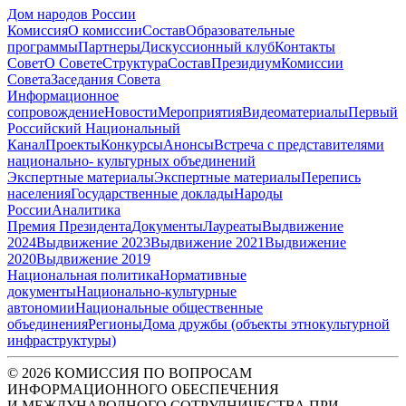
Дом народов России
Комиссия
О комиссии
Состав
Образовательные
программы
Партнеры
Дискуссионный клуб
Контакты
Совет
О Совете
Структура
Состав
Президиум
Комиссии
Совета
Заседания Совета
Информационное
сопровождение
Новости
Мероприятия
Видеоматериалы
Первый
Российский Национальный
Канал
Проекты
Конкурсы
Анонсы
Встреча с представителями
национально- культурных объединений
Экспертные материалы
Экспертные материалы
Перепись
населения
Государственные доклады
Народы
России
Аналитика
Премия Президента
Документы
Лауреаты
Выдвижение
2024
Выдвижение 2023
Выдвижение 2021
Выдвижение
2020
Выдвижение 2019
Национальная политика
Нормативные
документы
Национально-культурные
автономии
Национальные общественные
объединения
Регионы
Дома дружбы (объекты этнокультурной
инфраструктуры)
© 2026 КОМИССИЯ ПО ВОПРОСАМ
ИНФОРМАЦИОННОГО ОБЕСПЕЧЕНИЯ
И МЕЖДУНАРОДНОГО СОТРУДНИЧЕСТВА ПРИ