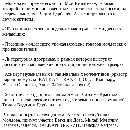
- Московская премьера книги «Мой Кишинев», героями
которой стали многие известные деятели культуры России, на
встрече выступят Вадим Дербенев, Александр Олешко и
другие артисты;
- Школа молдавского виноделия с мастер-классами для всех
желающих;
- Праздник молдавского урожая (ярмарка товаров молдавских
производителей);
- Литературная программа, в рамках которой выступят
российские и молдавские поэты и пройдет книжная ярмарка;
- Концерт музыкальных и танцевальных коллективов (оркестр
народной музыки BALKAN-TRANZIT, Ольга Кышлару,
Вазген Оганесян, Алиса Зайченко и другие);
- 50-летие легендарного фильма Эмиля Лотяну «Красные
поляны» и творческие встречи с деятелями кино - Светланой
Тома и Вадимом Дербеневым.
В гала-концерте, посвященном 25-летию Республики
Молдова, примут участие Евгений Дога, Михай Мунтяну,
Вазген Оганесян, BALKAN-TRANZIT, Надежда Чепрага.