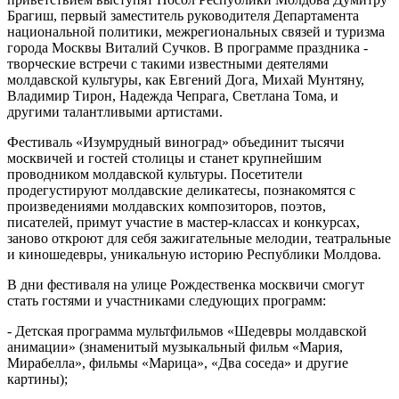
Брагиш, первый заместитель руководителя Департамента
национальной политики, межрегиональных связей и туризма
города Москвы Виталий Сучков. В программе праздника -
творческие встречи с такими известными деятелями
молдавской культуры, как Евгений Дога, Михай Мунтяну,
Владимир Тирон, Надежда Чепрага, Светлана Тома, и
другими талантливыми артистами.
Фестиваль «Изумрудный виноград» объединит тысячи
москвичей и гостей столицы и станет крупнейшим
проводником молдавской культуры. Посетители
продегустируют молдавские деликатесы, познакомятся с
произведениями молдавских композиторов, поэтов,
писателей, примут участие в мастер-классах и конкурсах,
заново откроют для себя зажигательные мелодии, театральные
и киношедевры, уникальную историю Республики Молдова.
В дни фестиваля на улице Рождественка москвичи смогут
стать гостями и участниками следующих программ:
- Детская программа мультфильмов «Шедевры молдавской
анимации» (знаменитый музыкальный фильм «Мария,
Мирабелла», фильмы «Марица», «Два соседа» и другие
картины);