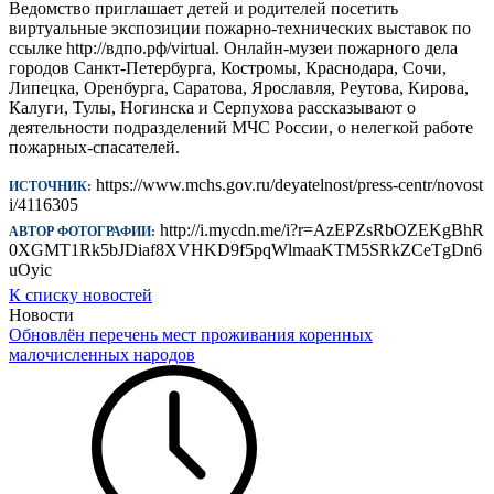
Ведомство приглашает детей и родителей посетить
виртуальные экспозиции пожарно-технических выставок по
ссылке http://вдпо.рф/virtual. Онлайн-музеи пожарного дела
городов Санкт-Петербурга, Костромы, Краснодара, Сочи,
Липецка, Оренбурга, Саратова, Ярославля, Реутова, Кирова,
Калуги, Тулы, Ногинска и Серпухова рассказывают о
деятельности подразделений МЧС России, о нелегкой работе
пожарных-спасателей.
https://www.mchs.gov.ru/deyatelnost/press-centr/novost
ИСТОЧНИК:
i/4116305
http://i.mycdn.me/i?r=AzEPZsRbOZEKgBhR
АВТОР ФОТОГРАФИИ:
0XGMT1Rk5bJDiaf8XVHKD9f5pqWlmaaKTM5SRkZCeTgDn6
uOyic
К списку новостей
Новости
Обновлён перечень мест проживания коренных
малочисленных народов