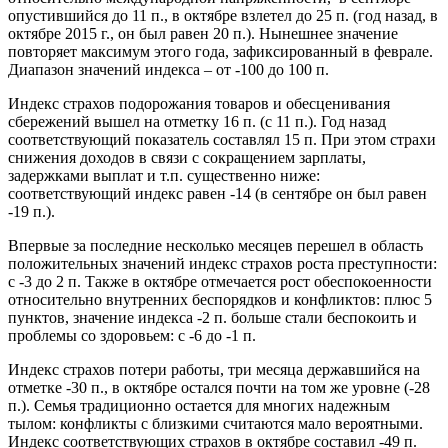
опустившийся до 11 п., в октябре взлетел до 25 п. (год назад, в
октябре 2015 г., он был равен 20 п.). Нынешнее значение
повторяет максимум этого года, зафиксированный в феврале.
Диапазон значений индекса – от -100 до 100 п.
Индекс страхов подорожания товаров и обесценивания
сбережений вышел на отметку 16 п. (с 11 п.). Год назад
соответствующий показатель составлял 15 п. При этом страхи
снижения доходов в связи с сокращением зарплаты,
задержками выплат и т.п. существенно ниже:
соответствующий индекс равен -14 (в сентябре он был равен
-19 п.).
Впервые за последние несколько месяцев перешел в область
положительных значений индекс страхов роста преступности:
с -3 до 2 п. Также в октябре отмечается рост обеспокоенности
относительно внутренних беспорядков и конфликтов: плюс 5
пунктов, значение индекса -2 п. больше стали беспокоить и
проблемы со здоровьем: с -6 до -1 п.
Индекс страхов потери работы, три месяца державшийся на
отметке -30 п., в октябре остался почти на том же уровне (-28
п.). Семья традиционно остается для многих надежным
тылом: конфликты с близкими считаются мало вероятными.
Индекс соответствующих страхов в октябре составил -49 п.