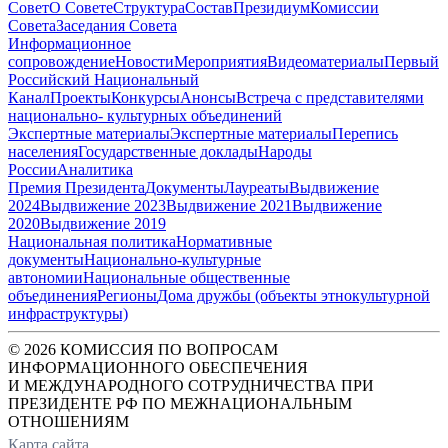
Совет
О Совете
Структура
Состав
Президиум
Комиссии
Совета
Заседания Совета
Информационное
сопровождение
Новости
Мероприятия
Видеоматериалы
Первый
Российский Национальный
Канал
Проекты
Конкурсы
Анонсы
Встреча с представителями
национально- культурных объединений
Экспертные материалы
Экспертные материалы
Перепись
населения
Государственные доклады
Народы
России
Аналитика
Премия Президента
Документы
Лауреаты
Выдвижение
2024
Выдвижение 2023
Выдвижение 2021
Выдвижение
2020
Выдвижение 2019
Национальная политика
Нормативные
документы
Национально-культурные
автономии
Национальные общественные
объединения
Регионы
Дома дружбы (объекты этнокультурной
инфраструктуры)
© 2026 КОМИССИЯ ПО ВОПРОСАМ
ИНФОРМАЦИОННОГО ОБЕСПЕЧЕНИЯ
И МЕЖДУНАРОДНОГО СОТРУДНИЧЕСТВА ПРИ
ПРЕЗИДЕНТЕ РФ ПО МЕЖНАЦИОНАЛЬНЫМ
ОТНОШЕНИЯМ
Карта сайта