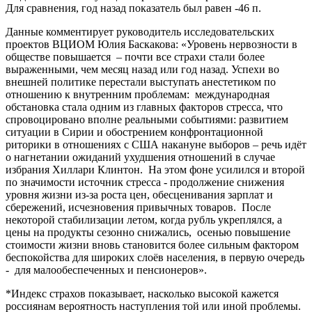
Для сравнения, год назад показатель был равен -46 п.
Данные комментирует руководитель исследовательских
проектов ВЦИОМ Юлия Баскакова: «Уровень нервозности в
обществе повышается – почти все страхи стали более
выраженными, чем месяц назад или год назад. Успехи во
внешней политике перестали выступать анестетиком по
отношению к внутренним проблемам: международная
обстановка стала одним из главных факторов стресса, что
спровоцировано вполне реальными событиями: развитием
ситуации в Сирии и обострением конфронтационной
риторики в отношениях с США накануне выборов – речь идёт
о нагнетании ожиданий ухудшения отношений в случае
избрания Хиллари Клинтон. На этом фоне усилился и второй
по значимости источник стресса - продолжение снижения
уровня жизни из-за роста цен, обесценивания зарплат и
сбережений, исчезновения привычных товаров. После
некоторой стабилизации летом, когда рубль укреплялся, а
цены на продукты сезонно снижались, осенью повышение
стоимости жизни вновь становится более сильным фактором
беспокойства для широких слоёв населения, в первую очередь
- для малообеспеченных и пенсионеров».
*Индекс страхов показывает, насколько высокой кажется
россиянам вероятность наступления той или иной проблемы.