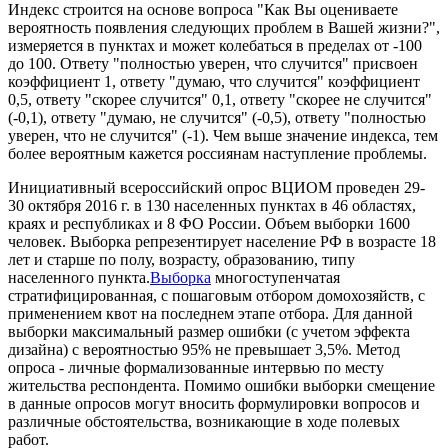
Индекс строится на основе вопроса "Как Вы оцениваете
вероятность появления следующих проблем в Вашей жизни?",
измеряется в пунктах и может колебаться в пределах от -100
до 100. Ответу "полностью уверен, что случится" присвоен
коэффициент 1, ответу "думаю, что случится" коэффициент
0,5, ответу "скорее случится" 0,1, ответу "скорее не случится"
(-0,1), ответу "думаю, не случится" (-0,5), ответу "полностью
уверен, что не случится" (-1). Чем выше значение индекса, тем
более вероятным кажется россиянам наступление проблемы.
Инициативный всероссийский опрос ВЦИОМ проведен 29-
30 октября 2016 г. в 130 населенных пунктах в 46 областях,
краях и республиках и 8 ФО России. Объем выборки 1600
человек. Выборка репрезентирует население РФ в возрасте 18
лет и старше по полу, возрасту, образованию, типу
населенного пункта.
Выборка
многоступенчатая
стратифицированная, с пошаговым отбором домохозяйств, с
применением квот на последнем этапе отбора. Для данной
выборки максимальный размер ошибки (с учетом эффекта
дизайна) с вероятностью 95% не превышает 3,5%. Метод
опроса - личные формализованные интервью по месту
жительства респондента. Помимо ошибки выборки смещение
в данные опросов могут вносить формулировки вопросов и
различные обстоятельства, возникающие в ходе полевых
работ.