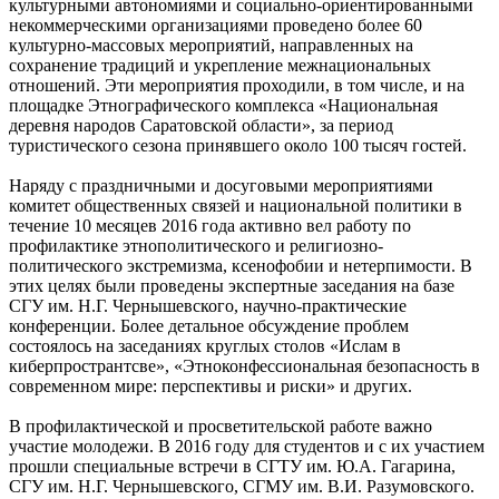
культурными автономиями и социально-ориентированными
некоммерческими организациями проведено более 60
культурно-массовых мероприятий, направленных на
сохранение традиций и укрепление межнациональных
отношений. Эти мероприятия проходили, в том числе, и на
площадке Этнографического комплекса «Национальная
деревня народов Саратовской области», за период
туристического сезона принявшего около 100 тысяч гостей.
Наряду с праздничными и досуговыми мероприятиями
комитет общественных связей и национальной политики в
течение 10 месяцев 2016 года активно вел работу по
профилактике этнополитического и религиозно-
политического экстремизма, ксенофобии и нетерпимости. В
этих целях были проведены экспертные заседания на базе
СГУ им. Н.Г. Чернышевского, научно-практические
конференции. Более детальное обсуждение проблем
состоялось на заседаниях круглых столов «Ислам в
киберпространтсве», «Этноконфессиональная безопасность в
современном мире: перспективы и риски» и других.
В профилактической и просветительской работе важно
участие молодежи. В 2016 году для студентов и с их участием
прошли специальные встречи в СГТУ им. Ю.А. Гагарина,
СГУ им. Н.Г. Чернышевского, СГМУ им. В.И. Разумовского.