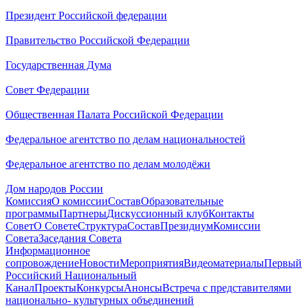
Президент Российской федерации
Правительство Российской Федерации
Государственная Дума
Совет Федерации
Общественная Палата Российской Федерации
Федеральное агентство по делам национальностей
Федеральное агентство по делам молодёжи
Дом народов России
Комиссия
О комиссии
Состав
Образовательные
программы
Партнеры
Дискуссионный клуб
Контакты
Совет
О Совете
Структура
Состав
Президиум
Комиссии
Совета
Заседания Совета
Информационное
сопровождение
Новости
Мероприятия
Видеоматериалы
Первый
Российский Национальный
Канал
Проекты
Конкурсы
Анонсы
Встреча с представителями
национально- культурных объединений