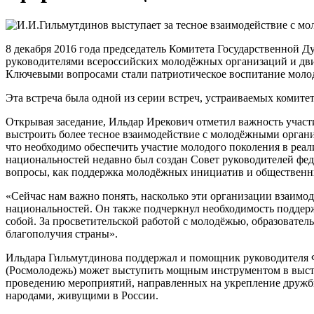
8 декабря 2016 года председатель Комитета Государственной 
руководителями всероссийских молодёжных организаций и дви
Ключевыми вопросами стали патриотическое воспитание моло
Эта встреча была одной из серии встреч, устраиваемых комите
Открывая заседание, Ильдар Ирекович отметил важность участ
выстроить более тесное взаимодействие с молодёжными орган
что необходимо обеспечить участие молодого поколения в реа
национальностей недавно был создан Совет руководителей феде
вопросы, как поддержка молодёжных инициатив и обществен
«Сейчас нам важно понять, насколько эти организации взаим
национальностей. Он также подчеркнул необходимость поддерж
собой. За просветительской работой с молодёжью, образоват
благополучия страны».
Ильдара Гильмутдинова поддержал и помощник руководителя Ф
(Росмолодежь) может выступить мощным инструментом в выст
проведению мероприятий, направленных на укрепление дружбы
народами, живущими в России.