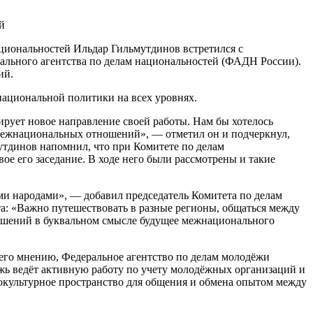
циональностей Ильдар Гильмутдинов встретился с
ального агентства по делам национальностей (ФАДН России).
ий.
национальной политики на всех уровнях.
рует новое направление своей работы. Нам бы хотелось
 межнациональных отношений», — отметил он и подчеркнул,
утдинов напомнил, что при Комитете по делам
е его заседание. В ходе него были рассмотрены и такие
ми народами», — добавил председатель Комитета по делам
а: «Важно путешествовать в разные регионы, общаться между
ношений в буквальном смысле будущее межнационального
его мнению, Федеральное агентство по делам молодёжи
ь ведёт активную работу по учету молодёжных организаций и
окультурное пространство для общения и обмена опытом между