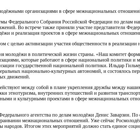
Думы Федерального Собрания Российской Федерации по делам на
жений. Во встрече также приняли участие представители Федер
дёжи и реализация проектов в сфере межнациональных отношен
том с целью активизации участия общественности в реализации 
ия молодёжи в политической жизни страны. «Наш комитет форми
изациями, которые работают в сфере национальной политики и
лизации государственной национальной политики. Ильдар Гильм
ральных национально-культурных автономий, и состоялось перво
ных движений.
одействуют между собой в плане укрепления дружбы между наши
ки этнотуризма, внутренних путешествий и развития транспорт
ельными и культурными проектами в сфере межнациональных от
едерального агентства по делам молодёжи Денис Заварзин. По 
раивании межнациональных отношений. Уже сейчас Росмолодёж
 народов. Итогом этих мероприятий должно стать единое соци