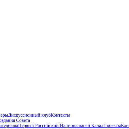
неры
Дискуссионный клуб
Контакты
седания Совета
атериалы
Первый Российский Национальный Канал
Проекты
Кон