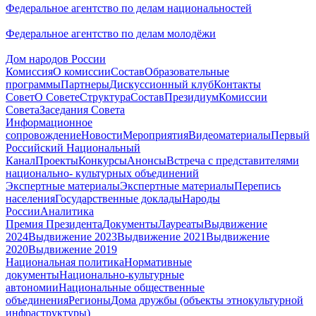
Федеральное агентство по делам национальностей
Федеральное агентство по делам молодёжи
Дом народов России
Комиссия
О комиссии
Состав
Образовательные
программы
Партнеры
Дискуссионный клуб
Контакты
Совет
О Совете
Структура
Состав
Президиум
Комиссии
Совета
Заседания Совета
Информационное
сопровождение
Новости
Мероприятия
Видеоматериалы
Первый
Российский Национальный
Канал
Проекты
Конкурсы
Анонсы
Встреча с представителями
национально- культурных объединений
Экспертные материалы
Экспертные материалы
Перепись
населения
Государственные доклады
Народы
России
Аналитика
Премия Президента
Документы
Лауреаты
Выдвижение
2024
Выдвижение 2023
Выдвижение 2021
Выдвижение
2020
Выдвижение 2019
Национальная политика
Нормативные
документы
Национально-культурные
автономии
Национальные общественные
объединения
Регионы
Дома дружбы (объекты этнокультурной
инфраструктуры)