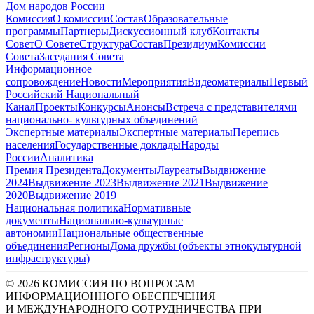
Дом народов России
Комиссия
О комиссии
Состав
Образовательные
программы
Партнеры
Дискуссионный клуб
Контакты
Совет
О Совете
Структура
Состав
Президиум
Комиссии
Совета
Заседания Совета
Информационное
сопровождение
Новости
Мероприятия
Видеоматериалы
Первый
Российский Национальный
Канал
Проекты
Конкурсы
Анонсы
Встреча с представителями
национально- культурных объединений
Экспертные материалы
Экспертные материалы
Перепись
населения
Государственные доклады
Народы
России
Аналитика
Премия Президента
Документы
Лауреаты
Выдвижение
2024
Выдвижение 2023
Выдвижение 2021
Выдвижение
2020
Выдвижение 2019
Национальная политика
Нормативные
документы
Национально-культурные
автономии
Национальные общественные
объединения
Регионы
Дома дружбы (объекты этнокультурной
инфраструктуры)
© 2026 КОМИССИЯ ПО ВОПРОСАМ
ИНФОРМАЦИОННОГО ОБЕСПЕЧЕНИЯ
И МЕЖДУНАРОДНОГО СОТРУДНИЧЕСТВА ПРИ