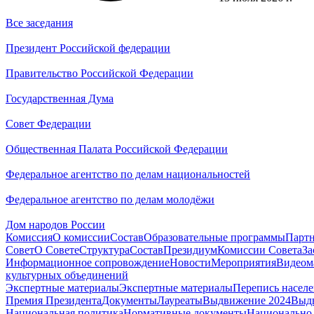
Все заседания
Президент Российской федерации
Правительство Российской Федерации
Государственная Дума
Совет Федерации
Общественная Палата Российской Федерации
Федеральное агентство по делам национальностей
Федеральное агентство по делам молодёжи
Дом народов России
Комиссия
О комиссии
Состав
Образовательные программы
Парт
Совет
О Совете
Структура
Состав
Президиум
Комиссии Совета
За
Информационное сопровождение
Новости
Мероприятия
Видеом
культурных объединений
Экспертные материалы
Экспертные материалы
Перепись насел
Премия Президента
Документы
Лауреаты
Выдвижение 2024
Выд
Национальная политика
Нормативные документы
Национально-