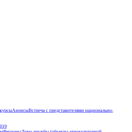
курсы
Анонсы
Встреча с представителями национально-
019
ия
Регионы
Дома дружбы (объекты этнокультурной