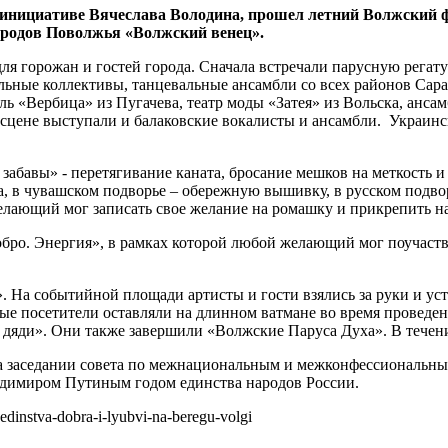
о инициативе Вячеслава Володина, прошел летний Волжский 
ародов Поволжья «Волжский венец».
ля горожан и гостей города. Сначала встречали парусную регату
альные коллективы, танцевальные ансамбли со всех районов Сар
 «Вербица» из Пугачева, театр моды «Затея» из Вольска, анса
 сцене выступали и балаковские вокалисты и ансамбли. Украинс
абавы» - перетягивание каната, бросание мешков на меткость и
а, в чувашском подворье – обережную вышивку, в русском подво
лающий мог записать свое желание на ромашку и прикрепить на
ро. Энергия», в рамках которой любой желающий мог поучаствов
На событийной площади артисты и гости взялись за руки и уст
рые посетители оставляли на длинном ватмане во время проведе
яди». Они также завершили «Волжские Паруса Духа». В течение
на заседании совета по межнациональным и межконфессиональн
ладимиром Путиным годом единства народов России.
edinstva-dobra-i-lyubvi-na-beregu-volgi