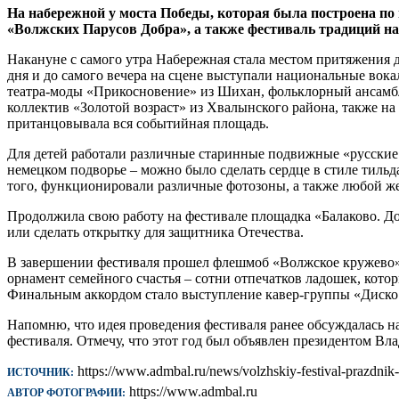
На набережной у моста Победы, которая была построена п
«Волжских Парусов Добра», а также фестиваль традиций н
Накануне с самого утра Набережная стала местом притяжения д
дня и до самого вечера на сцене выступали национальные вок
театра-моды «Прикосновение» из Шихан, фольклорный ансамбль
коллектив «Золотой возраст» из Хвалынского района, также на
пританцовывала вся событийная площадь.
Для детей работали различные старинные подвижные «русские з
немецком подворье – можно было сделать сердце в стиле тильд
того, функционировали различные фотозоны, а также любой же
Продолжила свою работу на фестивале площадка «Балаково. Доб
или сделать открытку для защитника Отечества.
В завершении фестиваля прошел флешмоб «Волжское кружево». 
орнамент семейного счастья – сотни отпечатков ладошек, кото
Финальным аккордом стало выступление кавер-группы «Диско д
Напомню, что идея проведения фестиваля ранее обсуждалась 
фестиваля. Отмечу, что этот год был объявлен президентом В
https://www.admbal.ru/news/volzhskiy-festival-prazdnik-
ИСТОЧНИК:
https://www.admbal.ru
АВТОР ФОТОГРАФИИ: