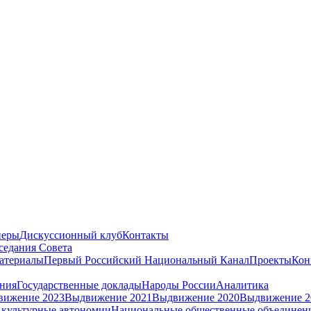
неры
Дискуссионный клуб
Контакты
седания Совета
атериалы
Первый Российский Национальный Канал
Проекты
Кон
ения
Государственные доклады
Народы России
Аналитика
вижение 2023
Выдвижение 2021
Выдвижение 2020
Выдвижение 2
культурные автономии
Национальные общественные объединен