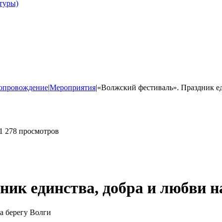
туры)
опровождение
|
Мероприятия
|
«Волжский фестиваль». Праздник ед
1 278 просмотров
ик единства, добра и любви н