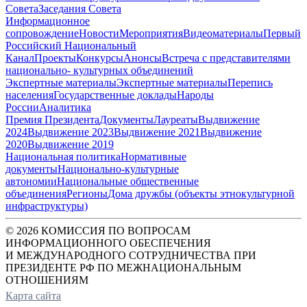
Совета
Заседания Совета
Информационное
сопровождение
Новости
Мероприятия
Видеоматериалы
Первый
Российский Национальный
Канал
Проекты
Конкурсы
Анонсы
Встреча с представителями
национально- культурных объединений
Экспертные материалы
Экспертные материалы
Перепись
населения
Государственные доклады
Народы
России
Аналитика
Премия Президента
Документы
Лауреаты
Выдвижение
2024
Выдвижение 2023
Выдвижение 2021
Выдвижение
2020
Выдвижение 2019
Национальная политика
Нормативные
документы
Национально-культурные
автономии
Национальные общественные
объединения
Регионы
Дома дружбы (объекты этнокультурной
инфраструктуры)
© 2026 КОМИССИЯ ПО ВОПРОСАМ
ИНФОРМАЦИОННОГО ОБЕСПЕЧЕНИЯ
И МЕЖДУНАРОДНОГО СОТРУДНИЧЕСТВА ПРИ
ПРЕЗИДЕНТЕ РФ ПО МЕЖНАЦИОНАЛЬНЫМ
ОТНОШЕНИЯМ
Карта сайта