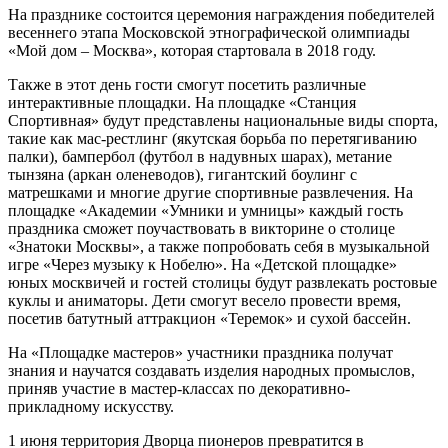
На празднике состоится церемония награждения победителей
весеннего этапа Московской этнографической олимпиады
«Мой дом – Москва», которая стартовала в 2018 году.
Также в этот день гости смогут посетить различные
интерактивные площадки. На площадке «Станция
Спортивная» будут представлены национальные виды спорта,
такие как мас-рестлинг (якутская борьба по перетягиванию
палки), бампербол (футбол в надувных шарах), метание
тынзяна (аркан оленеводов), гигантский боулинг с
матрешками и многие другие спортивные развлечения. На
площадке «Академии «Умники и умницы» каждый гость
праздника сможет поучаствовать в викторине о столице
«Знатоки Москвы», а также попробовать себя в музыкальной
игре «Через музыку к Нобелю». На «Детской площадке»
юных москвичей и гостей столицы будут развлекать ростовые
куклы и аниматоры. Дети смогут весело провести время,
посетив батутный аттракцион «Теремок» и сухой бассейн.
На «Площадке мастеров» участники праздника получат
знания и научатся создавать изделия народных промыслов,
приняв участие в мастер-классах по декоративно-
прикладному искусству.
1 июня территория Дворца пионеров превратится в