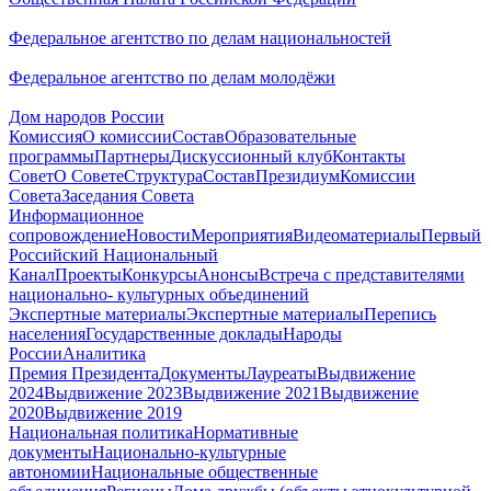
Федеральное агентство по делам национальностей
Федеральное агентство по делам молодёжи
Дом народов России
Комиссия
О комиссии
Состав
Образовательные
программы
Партнеры
Дискуссионный клуб
Контакты
Совет
О Совете
Структура
Состав
Президиум
Комиссии
Совета
Заседания Совета
Информационное
сопровождение
Новости
Мероприятия
Видеоматериалы
Первый
Российский Национальный
Канал
Проекты
Конкурсы
Анонсы
Встреча с представителями
национально- культурных объединений
Экспертные материалы
Экспертные материалы
Перепись
населения
Государственные доклады
Народы
России
Аналитика
Премия Президента
Документы
Лауреаты
Выдвижение
2024
Выдвижение 2023
Выдвижение 2021
Выдвижение
2020
Выдвижение 2019
Национальная политика
Нормативные
документы
Национально-культурные
автономии
Национальные общественные